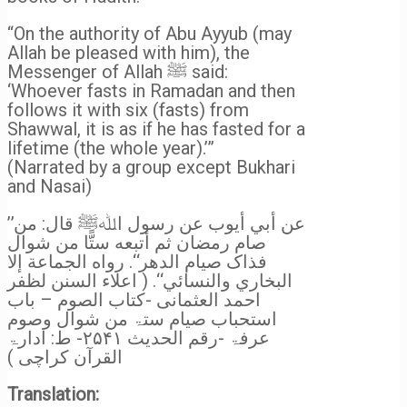
“On the authority of Abu Ayyub (may
Allah be pleased with him), the
Messenger of Allah ﷺ said:
‘Whoever fasts in Ramadan and then
follows it with six (fasts) from
Shawwal, it is as if he has fasted for a
lifetime (the whole year).’”
(Narrated by a group except Bukhari
and Nasai)
’’عن أبي أیوب عن رسول اﷲﷺ قال: من
صام رمضان ثم أتبعه ستًّا من شوال
فذاک صیام الدهر‘‘. رواه الجماعة إلا
البخاري والنسائي‘‘. ( اعلاء السنن لظفر
احمد العثمانی -کتاب الصوم – باب
استحباب صیام ستۃ من شوال وصوم
عرفۃ -رقم الحدیث ۲۵۴۱- ط: ادارۃ
القرآن کراچی )
Translation: