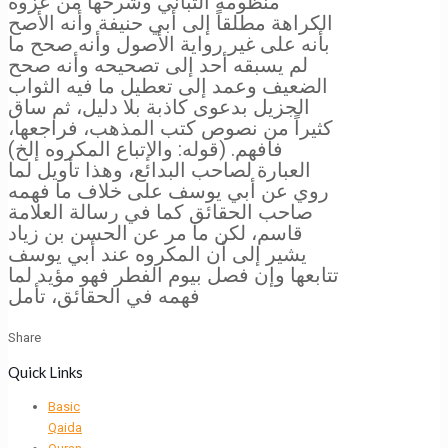
منظومة التباني وشرحها من عزوه
الكراهة مطلقاً إلى أبي حنيفة وأنه الأصح
بأنه على غير رواية الأصول وأنه صحح ما
لم يسبقه أحد إلى تصحيحه وأنه صحح
الضعيف وعمد إلى تعطيل ما فيه الثواب
الجزيل بدعوى كاذبة بلا دليل، ثم ساق
كثيراً من نصوص كتب المذهب، فراجعها،
فافهم. (قوله: والإتباع المكروه إلخ)
العبارة لصاحب البدائع، وهذا تأويل لما
روي عن أبي يوسف على خلاف ما فهمه
صاحب الحقائق كما في رسالة العلامة
قاسم، لكن ما مر عن الحسن بن زياد
يشير إلى أن المكروه عند أبي يوسف
تتابعها وإن فصل بيوم الفطر فهو مؤيد لما
فهمه في الحقائق، تأمل
Share
Quick Links
Basic
Qaida