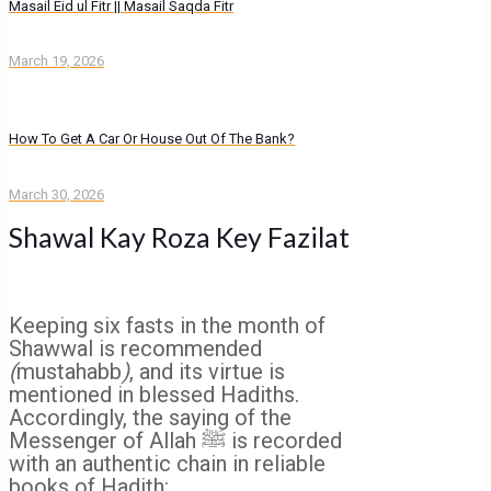
Masail Eid ul Fitr || Masail Saqda Fitr
March 19, 2026
How To Get A Car Or House Out Of The Bank?
March 30, 2026
Shawal Kay Roza Key Fazilat
Keeping six fasts in the month of
Shawwal is recommended
(
mustahabb
)
, and its virtue is
mentioned in blessed Hadiths.
Accordingly, the saying of the
Messenger of Allah ﷺ is recorded
with an authentic chain in reliable
books of Hadith: