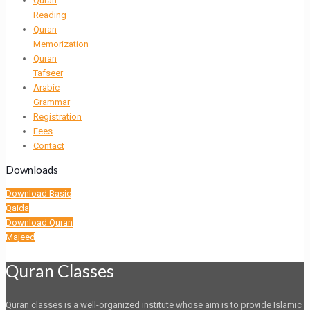
Quran
Reading
Quran
Memorization
Quran
Tafseer
Arabic
Grammar
Registration
Fees
Contact
Downloads
Download Basic
Qaida
Download Quran
Majeed
Quran Classes
Quran classes is a well-organized institute whose aim is to provide Islamic