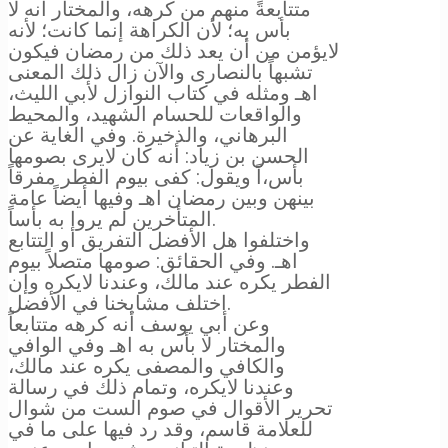
متتابعةً منهم من كرهه، والمختار أنه لا
بأس به؛ لأن الكراهة إنما كانت؛ لأنه
لايؤمن من أن يعد ذلك من رمضان فيكون
تشبهاً بالنصارى والآن زال ذلك المعنى
اهـ ومثله في كتاب النوازل لأبي الليث،
والواقعات للحسام الشهيد، والمحيط
البرهاني، والذخيرة. وفي الغاية عن
الحسن بن زياد: أنه كان لايرى بصومها
بأس،اً ويقول: كفى بيوم الفطر مفرقاً
بينهن وبين رمضان اهـ وفيها أيضاً عامة
المتأخرين لم يروا به بأساً.
واختلفوا هل الأفضل التفريق أو التتابع
اهـ. وفي الحقائق: صومها متصلاً بيوم
الفطر يكره عند مالك، وعندنا لايكره وإن
اختلف مشايخنا في الأفضل.
وعن أبي يوسف أنه كرهه متتابعاً
والمختار لا بأس به اهـ وفي الوافي
والكافي والمصفى يكره عند مالك،
وعندنا لايكره، وتمام ذلك في رسالة
تحرير الأقوال في صوم الست من شوال
للعلامة قاسم، وقد رد فيها على ما في