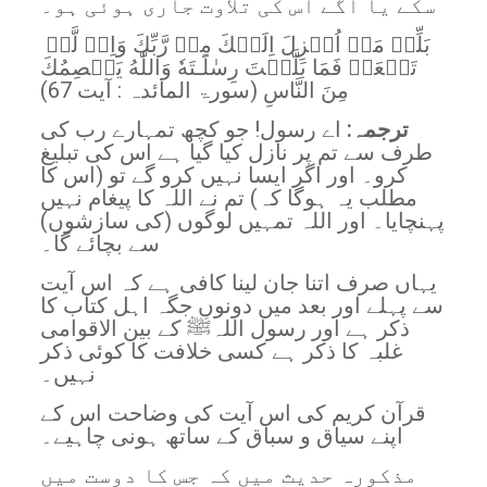
سکے یا آگے اس کی تلاوت جاری ہوئی ہو۔
بَلِّغۡ مَاۤ اُنۡزِلَ اِلَيۡكَ مِنۡ رَّبِّكَ‌ وَاِنۡ لَّمۡ
تَفۡعَلۡ فَمَا بَلَّغۡتَ رِسٰلَـتَهٗ‌ وَاللّٰهُ يَعۡصِمُكَ
مِنَ النَّاسِ‌ (سورۃ المائدہ : آیت 67)
ترجمہ:
اے رسول! جو کچھ تمہارے رب کی
طرف سے تم پر نازل کیا گیا ہے اس کی تبلیغ
کرو۔ اور اگر ایسا نہیں کرو گے تو (اس کا
مطلب یہ ہوگا کہ) تم نے اللہ کا پیغام نہیں
پہنچایا۔ اور اللہ تمہیں لوگوں (کی سازشوں)
سے بچائے گا۔
یہاں صرف اتنا جان لینا کافی ہے کہ اس آیت
سے پہلے اور بعد میں دونوں جگہ اہل کتاب کا
ذکر ہے اور رسول اللہﷺ کے بین الاقوامی
غلبہ کا ذکر ہے کسی خلافت کا کوئی ذکر
نہیں۔
قرآن کریم کی اس آیت کی وضاحت اس کے
اپنے سیاق و سباق کے ساتھ ہونی چاہیے۔
مذکورہ حدیث میں کہ جس کا دوست میں