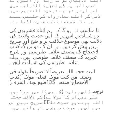
نصب الرایہ کی تجرید الدرایہ میں
اور اپنی تجرید تہذیب التقریب میں
کھل کر اپنے بعض رواۃ کو جنہیں پہلے
وہ ثقہ سمجھتے تھے ضعیف لکھا ہے۔
نا مناسب نہ ہو گا کہ ہم اثناء عشریوں کی
دو شہادتیں اس پر کہ اس حدیث ولایت کی
دلالت بھی موضوع خلافت پر واضح اور صریح
نہیں پیش کر دیں۔ یہ ان کے دو بزرگ کتاب
الاحتجاج کے مصنف علامہ طبرسی اور شرح
تجرید کے مصنف علامہ طوسی ہیں۔ پہلے
علامہ طبرسی کی شہادت لیجیے:
اثبت حجۃ اللہ تعریضاً لا تصریحاً بقوله فی
وصیتہ من کنت مولاہ فعلی مولاہ (کتاب
الاحتجاج: صفحہ 135طبع نجف اشرف)
ترجمہ:
اس روایت (کہ جس کا میں مولا ہوں
علی بھی اس کا مولا ہے) کی دلالت حجتہ
اللہ ہونے پر حضرت علیؓ صریح نہیں اس
میں اس پر صرف تعریض پائی جاتی ہیں۔