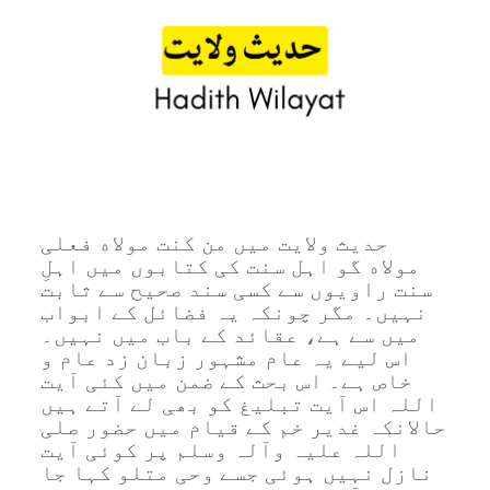
حدیث ولایت میں من كنت مولاه فعلی
مولاه گو اہل سنت کی کتابوں میں اہلِ
سنت راویوں‏‏ سے کسی سند صحیح سے ثابت
نہیں۔ مگر چونکہ یہ فضائل کے ابواب
میں سے ہے، عقائد کے باب میں نہیں۔
اس لیے یہ عام مشہور زبان زد عام و
خاص ہے۔ اس بحث کے ضمن میں کئی آیت
اللہ اس آیت تبلیغ کو بھی لے آتے ہیں
حالانکہ غدیر خم کے قیام میں حضور صلی
اللہ علیہ وآلہ وسلم پر کوئی آیت
نازل نہیں ہوئی جسے وحی متلو کہا جا