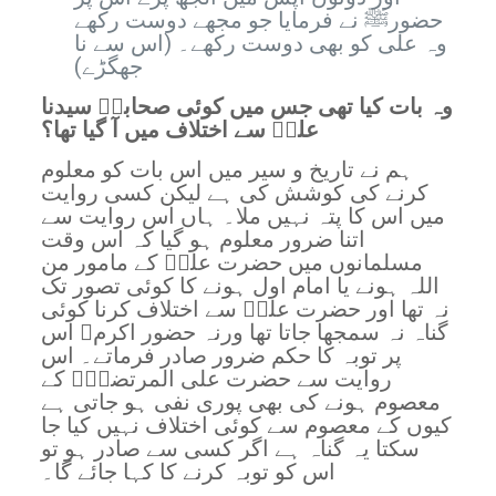
حضورﷺ نے فرمایا جو مجھے دوست رکھے
وہ علی کو بھی دوست رکھے۔ (اس سے نا
جھگڑے)
وہ بات کیا تھی جس میں کوئی صحابیؓ سیدنا
علیؓ سے اختلاف میں آ گیا تھا؟
ہم نے تاریخ و سیر میں اس بات کو معلوم
کرنے کی کوشش کی ہے لیکن کسی روایت
میں اس کا پتہ نہیں ملا۔ ہاں اس روایت سے
اتنا ضرور معلوم ہو گیا کہ اس وقت
مسلمانوں میں حضرت علیؓ کے مامور من
اللہ ہونے یا امام اول ہونے کا کوئی تصور تک
نہ تھا اور حضرت علیؓ سے اختلاف کرنا کوئی
گناہ نہ سمجھا جاتا تھا ورنہ حضور اکرمﷺ اس
پر توبہ کا حکم ضرور صادر فرماتے۔ اس
روایت سے حضرت علی المرتضیٰؓ کے
معصوم ہونے کی بھی پوری نفی ہو جاتی ہے
کیوں کے معصوم سے کوئی اختلاف نہیں کیا جا
سکتا یہ گناہ ہے اگر کسی سے صادر ہو تو
اس کو توبہ کرنے کا کہا جائے گا۔