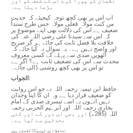
نقصان کو پورا کرے اس کے ضعف کو اور
بڑھا دیتا ہے۔
اب اس پر بھی کچھ توجہ کیجیئے کہ حدیث
من کنت مولاہ فعلی مولاہ جس طرح سنداً
ضعیف ہے اس کی دلالت بھی اپنے موضوع پر
کہ اس سے سیدنا علی رضی اللہ عنہ کی
خلافت بلا فصل ثابت کی جائے ہر گز صریح
اور واضح نہیں ہے۔ یہ سوال نہ کیا جائے کہ
آٹھویں صدی سے پہلے کے کسی معروف
محدث سے اس کی تضعیف ثابت ہے؟ اگر ہے
تو اس پر بھی کچھ روشنی ڈالی جائے۔
الجواب:
حافظ ابن تیمیہ رحمۃ اللہ نے جو اس روایت
کو ضعیف قرار دیا ہے وہ ان کا اپنا وجدان
نہیں انہوں نے اسے تیسری صدی کے امام
بخاری رحمۃ اللہ اور ابرہیم الحربی رحمۃ
اللہ (285ھ) اور بھی اس دور کے اور کئی
محدثین سے لیا ہے۔
حافظ ابنِ تیمیہؒ لکھتے ہیں: