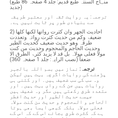
(منہاج السنتہ طبع قدیم: جلد 4 صفحہ 86 طبع
جدید)
ترجمہ: یہ روایت ثقہ اور معتبر طریقہ
سے بنیادی طور پر ثابت نہیں ہے۔
2) احادیث الجھر وان کثرت رواتھا لکنھا کلھا
ضعیفۃ وکم من حدیث کثرت رواتہ وتعددت
طرقہ وھو حدیث ضعیف کحدیث الطیر
وحدیث الحاجم والمحجوم وحدیث من کنت
مولا فعلی مولاہ بل قد لا یزید کثرۃ الطرق الا
ضعفاً (نصب الرایہ: جلد 1 صفحہ 360)
ترجمہ:
نماز میں بسم اللہ بالجہر
پڑھنے کی روایات اگرچہ بہت ہیں لیکن
وہ سب کی سب ضعیف ہیں۔ اور کتنی ہی
روایات ہیں جن کے روای بہت ہیں۔ اور
متعدد طرق رکھتی ہیں مگر وہ ضعیف ہیں
جیسے حدیث الطیر اور حدیث افطر
الحاجم و المحجوم و حدیث من کنت مولاہ
فعلی مولاہ بلکہ کبھی ایسا بھی ہوتا
ہے کہ کثرت طرق بجائے اس کے کہ اس کے