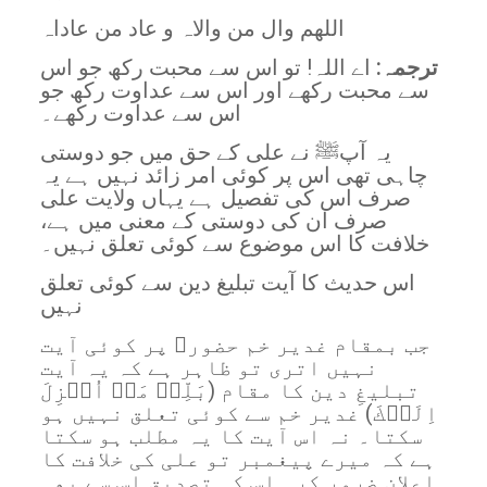
اللھم وال من والاہ و عاد من عاداہ
ترجمہ:
اے اللہ! تو اس سے محبت رکھ جو اس
سے محبت رکھے اور اس سے عداوت رکھ جو
اس سے عداوت رکھے۔
یہ آپﷺ نے علی کے حق میں جو دوستی
چاہی تھی اس پر کوئی امر زائد نہیں ہے یہ
صرف اس کی تفصیل ہے یہاں ولایت علی
صرف ان کی دوستی کے معنی میں ہے،
خلافت کا اس موضوع سے کوئی تعلق نہیں۔
اس حدیث کا آیت تبلیغ دین سے کوئی تعلق
نہیں
جب بمقام غدیر خم حضورﷺ پر کوئی آیت
نہیں اتری تو ظاہر ہے کہ یہ آیت
تبلیغِ دین کا مقام (بَلِّغۡ مَاۤ اُنۡزِلَ
اِلَيۡكَ) غدیر خم سے کوئی تعلق نہیں ہو
سکتا۔ نہ اس آیت کا یہ مطلب ہو سکتا
ہے کہ میرے پیغمبر تو علی کی خلافت کا
اعلان ضرور کر۔ اس کی تصدیق اس سے بھی