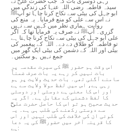
رہی دوسری بات کہ جب حضرت علیؓ نے
سیدہ فاطمہ رضی اللہ عنہا کی زندگی میں
ابو جہل کی بیٹی سے نکاح کرنا چاہا تو آپﷺ
نے اس سے علی کو منع فرمایا۔ یہ منع کی
روایت ہماری نظر میں کہیں سے نہیں
گزری۔ آپﷺ نے صرف یہ فرمایا تھا کہ اگر
علی ابو جہل کی بیٹی سے نکاح کرنا چاہتا ہے
تو فاطمہ کو طلاق دے دے۔ اللہ کے پیغمبر کی
بیٹی اور اللہ کے دشمن کی بیٹی ایک گھر میں
جمع نہیں ہو سکتیں۔
اس وقت ہم حضور ﷺ کی سیرت مقدسہ پر
بات نہیں کر رہے یہ بات صرف ضمناً
سامنے آگئی تھی۔ بات حدیث ولایت پر ہو
رہی ہے، اس میں لفظ مولا ولایت سے ہے
اور اس کا معنی ہے دوستی اور دوستی
کا لفظ دشمنی کے مقابل ہے۔ اگر یہ
حدیث صحیح ہو تو اس کا حاصل حضرت علیؓ
سے دوستی رکھنے کی طلب ہی ہے۔ یہ
کوئی ان کی خلافت کی طلب نہیں اور اس
کا قرینہ آخر میں حضورﷺ کی یہ دعا
ہے: