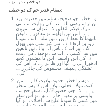
دو خطبے دیے تھے
بمقام غدیر خم کے دو خطبے:
وہ خطبہ جو صحیح مسلم میں حضرت زید
بن ارقم رضی اللہ عنہ کی روایت سے انی
تارک فیکم الثقلین کہ عنوان سے مروی
ہے۔ اس میں اولھما تو مذکور ہے لیکن
ثانیھما کا لفظ کہیں نہیں ملتا۔ اسے سیدنا
زید بن ارقمؓ نے اپنی کبر سنی میں بھول
گئے اور آپ کے پاس آنے والے تین تابعین
میں سے کسی نے آپ سے پوچھنے کی ہمت
نہ کی اس واسطے اس کا مضمون کچھ
ادھورا ہی رہ گیا اور ظاہر ہے کہ اس کی
تشنگی ہمیشہ محسوس کی جاتی رہے
گی۔
دوسرا خطبہ حدیث ولایت کا ہے۔ من
کنت مولاہ فعلی مولاہ اس کا پس منظر
یہ ہے کہ جب حضورﷺ اپنے سفر حج سے
واپسی پر مدینہ جا رہے تھے تو اس سفر
میں کسی کا سیدنا علیؓ سے اختلاف ہو گیا
اور دونوں آپس میں الجھ پڑے اس پر