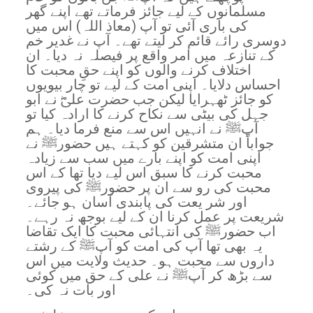
مسلمانوں کے لیے جائز فرماتے تھے اپنے گھر
کی باری آئی تو آپ (معاذ اللہ) اس میں
دوسری رائے قائم کر لیتے تھے۔ آپ نے غدیر خم
کے تنازعہ میں امر واقع پر فیصلہ نہ دیا۔ ان
اختلاف کرنے والوں کو اپنے حقِ محبت کا
احساس دلایا۔ اپنی امت کے لیے تو چار بیویوں
کو جائز ٹھہرایا لیکن جب حضرت علیؓ نے ابو
جہل کی بیٹی سے نکاح کرنے کا ارادہ کیا تو
آپﷺ نے انہیں اس سے منع فرما دیا۔ ہم
جواباً ان متشرقین کو کہتے ہیں حضورﷺ نے
اپنی امت کو اپنے بارے میں سب سے زیادہ
محبت کرنے کا سبق اس لیے دیا تھا کے اس
محبت کی رو سے ان پر حضورﷺ کی پیروی
اور شر یعت کی پابندی آسان ہو جائے۔
شریعت پر عمل کرنا ان کے لیے بوجھ نہ رہے۔
اب حضورﷺ کی انتہائی محبت کا ایک تقاضا
یہ بھی تھا آپ کی امت کو آپﷺ کے رشتے
داروں سے محبت ہو۔ حدیث ولایت میں اس
سے بڑھ کر آپﷺ نے علی کے حق میں کوئی
اور بات نہ کی۔