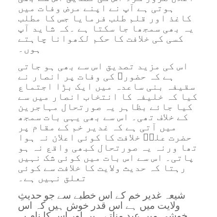
ہوتی ہے آپ نے اپنے مرض وفات میں
کاغذ اور قلم طلب فرمایا جس کا مطلب
یہ بھی سمجھا جا سکتا ہے ۔کہ شاید آپ
کسی کی خلافت کا حکم لکھوانا چاہتے
ہوں۔
اس کی مزید تصدیق اس سے بھی ہو جاتی
ہے کہ حضورﷺ کی وفات پر انصار نے
سقیفہ بنی ساعدہ میں ایک بڑا اجتماع
کیا کہ خلیفہ کا انتخاب انصار میں سے
کیا جائے بظاہر یہ صورتحال مہاجرین
کے خلاف تھی۔ اس سے بھی یہی بات سمجھ
میں آتی ہے کہ غدیر خم کے مقام پر
حضرت علیؓ خلافت کا کوئی اعلان نہ ہوا
تھا ورنہ یہ صورتحال کبھی واقع نہ ہو
پاتی۔ اس سے اس بات میں کوئی شک نہیں
رہتا کہ حدیث ولایت کا خلافت سے کوئی
تعلق نہیں ہے۔
شیعہ غدیر خم کے اس خطبے سے جو حدیثِ
ولایت میں ہے اس قدر خوش ہیں کہ اس
خوشی میں عید مناتے ہیں اور اس کا نام یہ