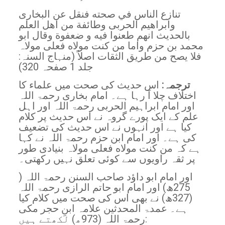
تنازع الناس في صحته فنقل عن البخارى
وابراهيم الحربى وطائفة من اهل العلم
بالحديث انهم طعنوا فيه و ضعفوة وقال ابو
محمد بن حزم واما من كنت مولاه فعلی مولاہ
فلا يصح من طريق الثقات اصلاً (منہاج السنہ:
جلد 1 صفحہ 320)
ترجمہ:
اس حدیث کی صحت میں علماء کا
اختلاف چلا آ رہا ہے۔ امام بخاری رحمۃ اللہ
اور امام ابراہیم الحربی رحمۃ اللہ اور اہل
علم کے ایک پورے گروہ نے اس حدیث پر کلام
کیا ہے اور انہوں نے اس حدیث کی تضعیف
کی ہے۔ اور امام ابن حزم رحمۃ اللہ نے کہا
ہے کہ من كنت مولاه فعلی مولاہ بنیادی طور
پر ثقہ راویوں سے کوئی تعلق نہیں رکھتی۔
اور امام ابو داؤد صاحب السنن رحمۃ اللہ (
275ھ) اور امام ابو حاتم الرازی رحمۃ اللہ
(327ھ) نے بھی اس کی صحت میں کلام کیا
ہے۔ عمدۃ المحدثین علامہ ابنِ حجر مکی
رحمۃ اللہ (973ھ) لکھتے ہیں: