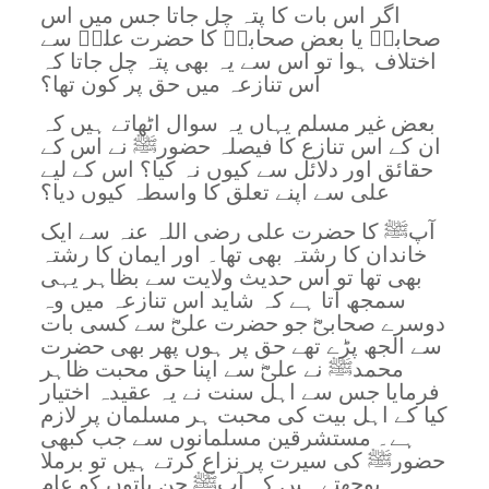
اگر اس بات کا پتہ چل جاتا جس میں اس
صحابیؓ یا بعض صحابہؓ کا حضرت علیؓ سے
اختلاف ہوا تو اس سے یہ بھی پتہ چل جاتا کہ
اس تنازعہ میں حق پر کون تھا؟
بعض غیر مسلم یہاں یہ سوال اٹھاتے ہیں کہ
ان کے اس تنازع کا فیصلہ حضورﷺ نے اس کے
حقائق اور دلائل سے کیوں نہ کیا؟ اس کے لیے
علی سے اپنے تعلق کا واسطہ کیوں دیا؟
آپﷺ کا حضرت علی رضی اللہ عنہ سے ایک
خاندان کا رشتہ بھی تھا۔ اور ایمان کا رشتہ
بھی تھا تو اس حدیث ولایت سے بظاہر یہی
سمجھ آتا ہے کہ شاید اس تنازعہ میں وہ
دوسرے صحابیؓ جو حضرت علیؓ سے کسی بات
سے الجھ پڑے تھے حق پر ہوں پھر بھی حضرت
محمدﷺ نے علیؓ سے اپنا حق محبت ظاہر
فرمایا جس سے اہل سنت نے یہ عقیدہ اختیار
کیا کے اہل بیت کی محبت ہر مسلمان پر لازم
ہے۔ مستشرقین مسلمانوں سے جب کبھی
حضورﷺ کی سیرت پر نزاع کرتے ہیں تو برملا
پوچھتے ہیں کہ آپﷺ جن باتوں کو عام