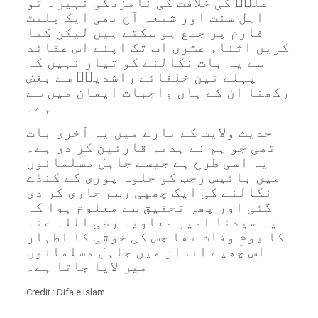
علیؓ کی خلافت کی نامزدگی نہیں۔ تو
اہل سنت اور شیعہ آج بھی ایک پلیٹ
فارم پر جمع ہو سکتے ہیں لیکن کیا
کریں اثناء عشری اب تک اپنے اس عقائد
سے یہ بات نکالنے کو تیار نہیں کہ
پہلے تین خلفائے راشدینؓ سے بغض
رکھنا ان کے ہاں واجبات ایمان میں سے
ہے۔
حدیث ولایت کے بارے میں یہ آخری بات
تھی جو ہم نے ہدیہ قارئین کر دی ہے۔
یہ اسی طرح ہے جیسے جاہل مسلمانوں
میں بائیس رجب کو حلوہ پوری کے کنڈے
نکالنے کی ایک چھپی رسم جاری کر دی
گئی اور پھر تحقیق سے معلوم ہوا کہ
یہ سیدنا امیر معاویہ رضی اللہ عنہ
کا یومِ وفات تھا جس کی خوشی کا اظہار
اس چھپے انداز میں جاہل مسلمانوں
میں لایا جاتا ہے۔
Credit : Difa e Islam