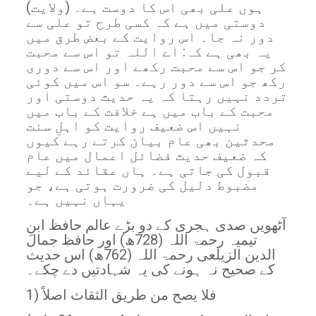
ہوں علی بھی اس کا دوست ہے۔ (ولایت)
دوستی میں ہے کہ کسی طرح تو علی سے
دور نہ جا۔ اس روایت کے بعض طرق میں
یہ بھی ہے کہ: اے اللہ تو اس سے محبت
کر جو اس سے محبت رکھے اور اس سے دوری
رکھ جو اس سے دور رہے۔ سو اس میں کوئی
تردد نہیں رہتا کہ یہ حدیث دوستی اور
محبت کے باب میں ہے خلافت کے باب میں
نہیں اس ضعیف روایت کو اہلِ سنت
محدثین بھی عام بیان کرتے رہے کیوں
کہ ضعیف حدیث فضائل اعمال میں عام
قبول کی جاتی ہے۔ ہاں عقائد کے لیے
مضبوط دلیل کی ضرورت ہوتی ہے، جو
یہاں نہیں ہے۔
آٹھویں صدی ہجری کے دو بڑے عالم حافظ ابنِ
تیمیہ رحمۃ اللہ (728ھ) اور حافظ جمال
الدین الزیلعی رحمۃ اللہ (762ھ) اس حدیث
کے صحیح نہ ہونے کی یہ شہادتیں دے چکے۔
1) فلا يصح من طريق الثقاث اصلاً