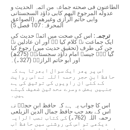
الطاعنون فی صحته جماعۃ من ائمہ الحدیث و
عدوله المرجوع الیھم کابی داؤد السجستانی
وابی حاتم الرازی وغیرھم۔(الصواعق
المحرقہ: 107 فصل 5)
ترجمہ:
اس کی صحت میں ائمہ حدیث کی
ایک جماعت نے کلام کیا ہے اور ان عادلین نے
جن کی طرف (تحقیق حدیث میں) رجوع کیا
گیا ہے۔ جیسے امام داؤد سجستانیؒ (275ھ)
اور ابو حاتم الرازیؒ (327ھ)۔
اس پر پھر ایک سوال ابھرتا ہے کہ
حافظ ابنِ حجر رحمۃ اللہ نے اس روایت
کے کئی ان راویوں کی توثیق کی ہے
جنہیں بعض دوسرے محدثین ضعیف کہتے
ہیں۔
اس کا جواب یہ ہے کہ حافظ ابنِ حجرؒ نے
اس کے بعد جب حافظ جمال الدین الزیلعی
رحمۃ اللہ (762ھ) کی کتاب نصب الرایہ
دیکھی تو اس کی روشنی میں حافظ اب
اپنے اس بیان پر نہ رہے اور انہوں نے