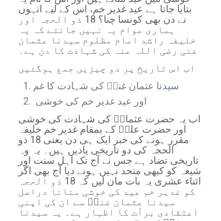
بتایا جاتا ہے عید غدیر خم، اس کے لیے انہوں
نے دن بھی کونسا چنا؟ 18 ذو الحجہ اور
ہماری عوام یہ نہیں جانتے کہ یہ
خلیفہ راشد امام مظلوم سیدنا عثمان
غنی رضی اللہ عنہ کی شہادت کا دن ہے۔
اب اس تاریخ پر دو چیزیں جمع ہوگئیں
سیدنا عثمان غنیؓ کی شہادت کا غم
اور عید غدیر خم کی خوشی
اب یہ حضرت عثمانؓ کی شہادت کی خوشی
اور حضرت علیؓ کے بمقام غدیر خم خلیفہ
مقرر ہونے کی خبر ایک ہی دن یعنی 18 ذو
الحجہ کی دو تاریخی یادیں ہیں۔ یہ وہ
تاریخی تضاد ہے جس نے آج تک اہل سنت اور
شیعہ کو کبھی متحد نہیں ہونے دیا آج بھی اگر
اثناء عشری یہ بات مان لیں کہ 18 ذو الحجہ
کو غدیر خم عید کی خوشی منانا دراصل
سیدنا عثمان غنیؓ سے ان کی اپنی
اعتقادی برأت کا اظہار ہے۔ یہ سیدنا