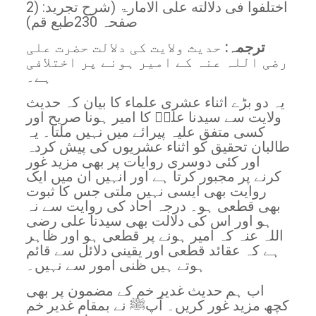
2) اختلفوا فی دلالته علی الامارۃ (شرح تجرید:
صفحہ 230طبع قم)
ترجمہ:
حدیث ولایت کی دلالت حضرت علی
رضی اللہ عنہ کے امیر ہونے پر اختلافی
ہے۔
یہ دو بڑے اثناء عشری علماء کا بیان کہ حدیث
ولایت سے سیدنا علیؓ کا امیر ہونا صریح اور
کسی متفق علیہ پیرائے میں نہیں ملتا۔ یہ
طالبان تحقیق کو اثناء عشریوں کی پیش کردہ
اور کئی دوسری روایات پر بھی مزید غور
کرنے پر مجبور کرتا ہے اور انہیں ان میں ایک
روایت بھی ایسی نہیں ملتی جس کا ثبوت
بھی قطعی ہو۔ درجہ احاد کی روایت سے نہ
ہو اور اس کی دلالت بھی سیدنا علی رضی
اللہ عنہ کہ امیر ہونے پر قطعی ہو اور ظاہر
ہے کہ عقائد قطعی اور یقینی دلائل سے قائم
ہوتے ہیں ظنی امور سے نہیں۔
اب ہم حدیث غدیر خم کے مضمون پر بھی
کچھ مزید غور کریں۔ آپﷺ نے بمقام غدیر خم