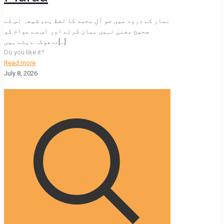
نماز کے درود میں جو آلِ محمد کا لفظ ہے، شیعہ اس کے
صحیح معنیٰ نہیں بیان کرتے اور اس سے عوام کو
دھوکہ دیتے ہیں،
[…]
Do you like it?
Read more
July 8, 2026