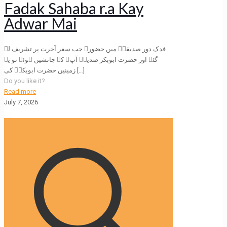
Fadak Sahaba r.a Kay
Adwar Mai
فدک دور صدیقیؓ میں حضورﷺ جب سفر آخرت پر تشریف لے
گئے اور حضرت ابوبکر صدیقؓ آپﷺ کے جانشین ہوئے تو یہ
زمینیں حضرت ابوبکرؓ کی
[…]
Do you like it?
Read more
July 7, 2026