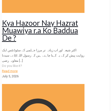
Kya Hazoor Nay Hazrat
Muawiya r.a Ko Baddua
De ?
اکثر شیعہ اور اب زیادہ تر مرزا جہلمی کے سٹوڈنٹس ایک
روایت پیش کر کے یہ کہنا چاہتے ہیں کہ رسول اللہﷺ نے سیدنا
معاویہ رضی
[…]
Do you like it?
Read more
July 5, 2026