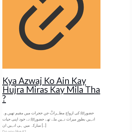
Kya Azwaj Ko Ain Kay
Hujra Miras Kay Mila Tha
?
حضورﷺ کی ازواج مطہراتؓ جن حجرات میں مقیم تھیں وہ
انہیں بطورِ میراث نہیں ملے تھے حضورﷺ نے خود اپنی حیات
مبارکہ میں ہی انہیں ان
[…]
Do you like it?