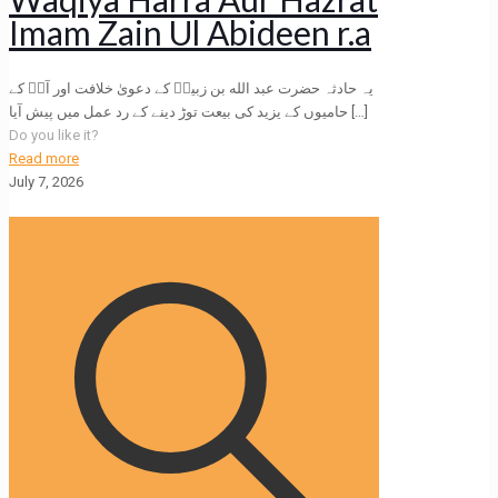
Imam Zain Ul Abideen r.a
یہ حادثہ حضرت عبد الله بن زبیرؓ کے دعویٰ خلافت اور آپؓ کے
حامیوں کے یزید کی بیعت توڑ دینے کے رد عمل میں پیش آیا
[…]
Do you like it?
Read more
July 7, 2026