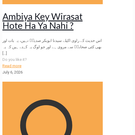
Ambiya Key Wirasat
Hote Ha Ya Nahi ?
اس حدیث کے راوی اکیلے سیدنا ابوبکر صدیقؓ نہیں، یہ بات اور
بھی کئی صحابہؓ سے مروی ہے اور جو لوگ یہ کہتے ہیں کہ یہ
[…]
Do you like it?
Read more
July 6, 2026