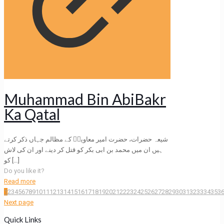
Muhammad Bin AbiBakr
Ka Qatal
شیعہ حضرات، حضرت امیر معاویہؓ کے مظالم جہاں ذکر کرتے
ہیں ان میں محمد بن ابی بکر کو قتل کر دینے اور ان کی لاش
کو
[…]
Do you like it?
Read more
1
2
3
4
5
6
7
8
9
10
11
12
13
14
15
16
17
18
19
20
21
22
23
24
25
26
27
28
29
30
31
32
33
34
35
3
Next page
Quick Links