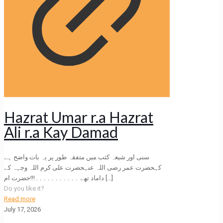
Hazrat Umar r.a Hazrat
Ali r.a Kay Damad
سنی اور شیعہ کتب میں متفقہ طور پر یہ بات واضح ہے
کہحضرت عمر رضی اللہ عنہحضرت علی کرم اللہ وجہہ کے
داماد تھے ۔۔۔۔۔۔۔۔۔۔۔!!!حضرت ام
[…]
Do you like it?
Read more
July 17, 2026