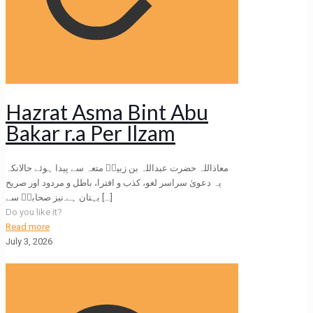
Hazrat Asma Bint Abu
Bakar r.a Per Ilzam
معاذاللہ حضرت عبداللہ بن زبیرؓ متعہ سے پیدا ہوئے حالانکہ
یہ دعویٰ سراسر لغو، کذب و افترا، باطل و مردود اور صریح
بہتان ہے.نیز صحابہؓ سے
[…]
Do you like it?
Read more
July 3, 2026