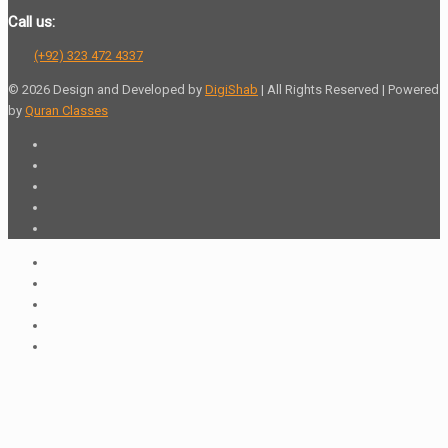
Call us:
(+92) 323 472 4337
© 2026 Design and Developed by
DigiShab
| All Rights Reserved | Powered
by
Quran Classes