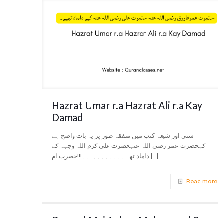
Hazrat Umar r.a Hazrat Ali r.a Kay
Damad
سنی اور شیعہ کتب میں متفقہ طور پر یہ بات واضح ہے
کہحضرت عمر رضی اللہ عنہحضرت علی کرم اللہ وجہہ کے
داماد تھے ۔۔۔۔۔۔۔۔۔۔۔!!!حضرت ام
[…]
Read more