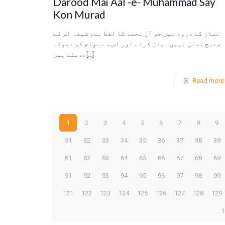
Darood Mai Aal -e- Muhammad Say
Kon Murad
نماز کے درود میں جو آلِ محمد کا لفظ ہے، شیعہ اس کے
صحیح معنیٰ نہیں بیان کرتے اور اس سے عوام کو دھوکہ
دیتے ہیں،
[…]
Read more
1
2
3
4
5
6
7
8
9
31
32
33
34
35
36
37
38
39
61
62
63
64
65
66
67
68
69
91
92
93
94
95
96
97
98
99
121
122
123
124
125
126
127
128
129
1