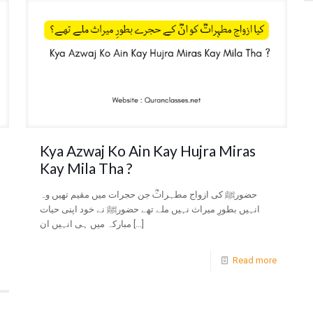
Kya Azwaj Ko Ain Kay Hujra Miras
Kay Mila Tha ?
حضورﷺ کی ازواج مطہراتؓ جن حجرات میں مقیم تھیں وہ
انہیں بطورِ میراث نہیں ملے تھے حضورﷺ نے خود اپنی حیات
مبارکہ میں ہی انہیں ان
[…]
Read more