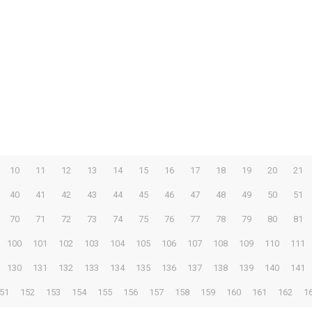
10
11
12
13
14
15
16
17
18
19
20
21
40
41
42
43
44
45
46
47
48
49
50
51
70
71
72
73
74
75
76
77
78
79
80
81
100
101
102
103
104
105
106
107
108
109
110
111
130
131
132
133
134
135
136
137
138
139
140
141
51
152
153
154
155
156
157
158
159
160
161
162
1