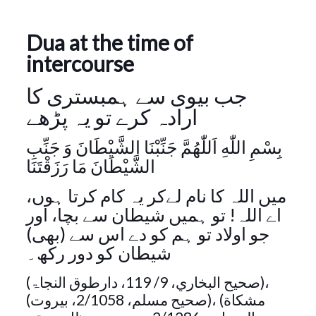
Dua at the time of
intercourse
جب بیوی سے ہمبستری کا
ارادہ کرے تو یہ پڑھے
بِسْمِ اللّٰهِ اَللّٰهُمَّ جَنِّبْنَا الشَّيْطَانَ وَ جَنِّبِ
الشَّيْطَانَ مَا رَزَقْتَنَا
میں اللہ کا نام لےکر یہ کام کرتا ہوں،
اے اللہ! تو ہمیں شیطان سے بچا، اور
جو اولاد تو ہم کو دے اس سے (بھی)
شیطان کو دور رکھ۔
(صحيح البخاري، 9/ 119، دارطوق النجاۃ)،
(صحيح مسلم، 2/1058، بیروت)، (مشكاة