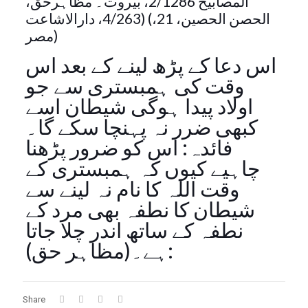
المصابيح 2/1286، بیروت۔ مظاہرحق،
4/263، دارالاشاعت) (الحصن الحصین، 21،
مصر)
اس دعا کے پڑھ لینے کے بعد اس
وقت کی ہمبستری سے جو
اولاد پیدا ہوگی شیطان اسے
کبھی ضرر نہ پہنچا سکے گا۔
فائدہ: اس کو ضرور پڑھنا
چاہیے کیوں کہ ہمبستری کے
وقت اللہ کا نام نہ لینے سے
شیطان کا نطفہ بھی مرد کے
نطفہ کے ساتھ اندر چلا جاتا
ہے۔(مظاہر حق):
Share