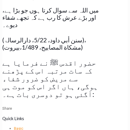
میں اللہ سے سوال کرتا ہوں جو بڑا ہے،
اور بڑے عرش کا رب ہے کہ تجھے شفاء
دیوے۔
(سنن أبي داود، 5/22، دارالرسالۃ)،
(مشكاة المصابيح، 1/489،بیروت)
حضور اقدس ﷺ نے فرمایا ہے
کہ سات مرتبہ اس کے پڑھنے
سے مریض کو ضرور شفاء
ہوگی، ہاں اگر اس کو موت ہی
آگئی ہو تو دوسری بات ہے۔:
Share
Quick Links
Basic