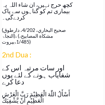
کچھ حرج نہیں، ان شاء اللہ یہ
بیماری تم کو گناہوں سے پاک
کردےگی۔
(صحيح البخاري، 4/202، دارطوق
النجاۃ)، (مشكاة المصابيح،
1/485،بیروت)
2nd Dua :
اور سات مرتبہ اس کے
شفایاب ہونے کے لئے یوں
دعا کرے
أَسْأَلُ اللّٰهَ الْعَظِيْمَ رَبَّ الْعَرْشِ
الْعَظِيْمِ أَنْ يَّشْفِيَكَ