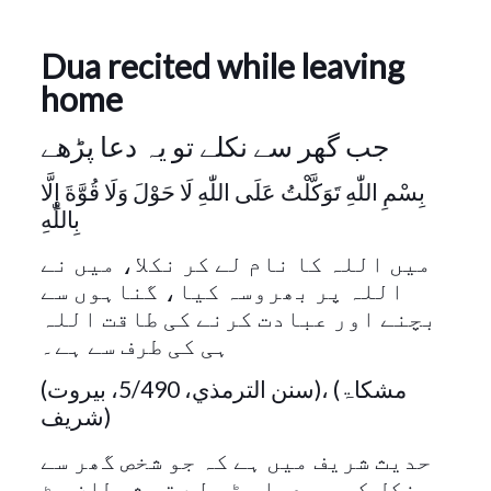
Dua recited while leaving
home
جب گھر سے نکلے تو یہ دعا پڑھے
بِسْمِ اللّٰهِ تَوَكَّلْتُ عَلَى اللّٰهِ لَا حَوْلَ وَلَا قُوَّةَ إِلَّا
بِاللّٰهِ
میں اللہ کا نام لے کر نکلا، میں نے
اللہ پر بھروسہ کیا، گناہوں سے
بچنے اور عبادت کرنے کی طاقت اللہ
ہی کی طرف سے ہے۔
(سنن الترمذي، 5/490، بيروت)، (مشکاۃ
شریف)
حدیث شریف میں ہے کہ جو شخص گھر سے
نکل کر یہ دعا پڑھ لے تو شیطان ہٹ