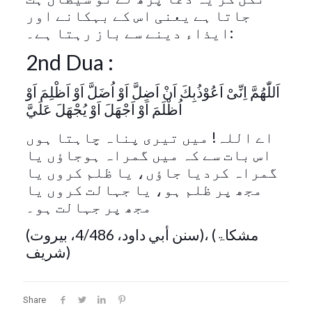
جاتا ہے یعنی اس کے بہکانے اور
ایذاء دینے سے باز رہتا ہے۔:
2nd Dua :
اَللّٰهُمَّ اِنِّیْ اَعُوْذُبِكَ اَنْ اَضِلَّ اَوْ اُضَلَّ اَوْ اَظْلِمَ اَوْ
اُظْلَمَ اَوْ اَجْھَلَ اَوْ یُجْھَلَ عَلَيَّ
اے اللہ! میں تیری پناہ چاہتا ہوں
اس بات سے کہ میں گمراہ ہوجاؤں یا
گمراہ کردیا جاؤں، یا ظلم کروں یا
مجھ پر ظلم ہو، یا جہالت کروں یا
مجھ پر جہالت ہو۔
(سنن أبي داود، 4/486، بيروت)، (مشکاۃ
شریف)
Share