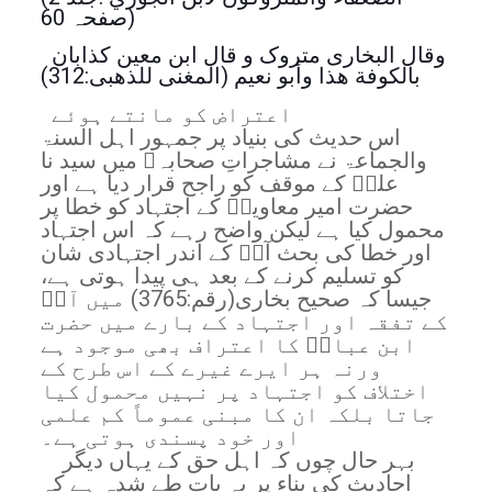
صفحہ 60)
وقال البخاری متروک و قال ابن معين كذابان
بالكوفة هذا وأبو نعیم (المغنى للذهبی:312)
اعتراض کو مانتے ہوئے
اس حدیث کی بنیاد پر جمہور اہل السنۃ
والجماعۃ نے مشاجراتِ صحابہ‌ؓ میں سید نا
علیؓ کے موقف کو راجح قرار دیا ہے اور
حضرت امیر معاویہؓ کے اجتہاد کو خطا پر
محمول کیا ہے لیکن واضح رہے کہ اس اجتہاد
اور خطا کی بحث آپؓ کے اندر اجتہادی شان
کو تسلیم کرنے کے بعد ہی پیدا ہوتی ہے،
جیسا کہ صحیح بخاری(رقم:3765) میں آپؓ
کے تفقہ اور اجتہاد کے بارے میں حضرت
ابن عباسؓ کا اعتراف بھی موجود ہے
ورنہ ہر ایرے غیرے کے اس طرح کے
اختلاف کو اجتہاد پر نہیں محمول کیا
جاتا بلکہ ان کا مبنی عموماً کم علمی
اور خود پسندی ہوتی ہے۔
بہر حال چوں کہ اہل حق کے یہاں دیگر
احادیث کی بناء پر یہ بات طے شدہ ہے کہ