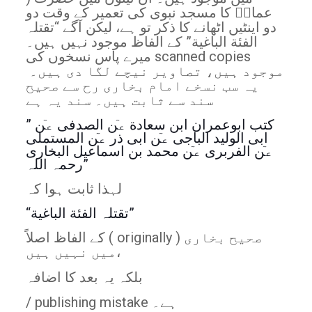
عمارؓ کا مسجد نبوی کی تعمیر کے وقت دو
دو اینٹیں اٹھانے کا ذکر تو ہے، لیکن آگے “تقتلہ
الفئة الباغیة” کے الفاظ موجود نہیں ہیں۔
میرے پاس نسخوں کی scanned copies
موجود ہیں، تصاویر نیچے لگا دی ہیں۔
یہ سب نسخے امام بخاری رح سے صحیح
سند سے ثابت ہیں۔ سند یہ ہے
” کتب ابوعمران ابن سعادة عٙن الصدفی عٙن
ابی الولید الباجی عٙن ابی ذر عٙن المستملی
عٙن الفربری عٙن محمد بن اسماعیل البخاری
رحمہ اللہ”
لہذا ثابت ہوا کہ
“تقتلہ الفئة الباغیة”
کے الفاظ اصلاً ( originally ) صحیح بخاری
میں نہیں ہیں،
بلکہ یہ بعد کا اضافہ
/ publishing mistake ہے۔