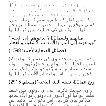
(1) یہ زیادتی ایک دوسری حدیث سے
یہاں خلط اور مدرج ہو گئی ہے۔ دراصل
یہ دو الگ الگ حدیثیں ہیں ۔
مکہ میں کفار کے ظلم و ستم کے زمانہ میں
کسی موقع پر آپﷺ نے حضرت عمارؓ پر رحم
کھاتے ہوئے ان کی حمایت میں فرمایا تھا
” مـالهـم ولـعمارؓ ؟ يدعوهم إلى الجنة
ويدعونه إلى النار وذاك داب الاشقياء والفجار”
(فضائل الصحابة لأحمد: 1598)
(2)مدینہ میں مسجدِ نبوی کی تعمیر کے وقت
یا غزوۂ احزاب کے موقع پر خندق کھودتے ہوئے
سید نا عمار بن یا سرؓ دو دو اینٹیں ایک ساتھ
ڈھور ہے تھے۔ اس وقت آپﷺ نے فرمایا تھا:
ويح عمارؓ، تقبله الفئة الباغية”(مسلم: 2915)
راوی حدیث عکرمہ سے ان دونوں میں خلط
ملط ہو گیا اور انہوں نے دونوں کو ایک ساتھ
ملا کر بیان کر دیا۔ اس دعویٰ کی تائید اس
سے بھی ہوتی ہے کہ تقتله فئۃ الباغية والا