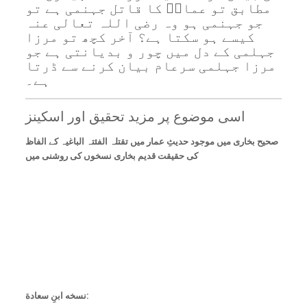
مطابق تو عمارؓ کا قاتل جہنمی ہے تو
جو جہنمی ہو وہ رضی اللہ تعالی عنہ
کیسے ہو سکتا ہے؟ آخر کچھ تو مرزا
جہلمی کے دل میں چور و بدیانتی ہے جو
مرزا جہلمی سرعام بیان کرنے سے ڈرتا
ہے۔
اسی موضوع پر مزید تحقیق اور اسکینز
صحیح بخاری میں موجود حدیثِ عمار میں تقتلہ الفئتہ الباغیہ کے الفاظ
کی حقیقت قدیم بخاری نسخوں کی روشنی میں
نسخه ابنِ سعادة: