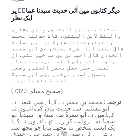
دیگر کتابوں میں آئی حدیث سیدنا عمارؓ پر
ایک نظر
حدثنا محمد بن المثنى، وابن بشار،
واللفظ لابن المثنى، قالا حدثنا محمد
بن جعفر،حدثنا شعبة عن ابى مسلمة
قال سمعت ابا نضرة يحدث، عن ابي سعيد
الخدري قال اخبرني من هو خير منى،ان
رسول الله صلى الله عليه وسلم قال
لعمار حين جعل يحفر الخندق وجعل
يمسح راسه، ويقول بؤس ابنِ سمية
تقتلك فئة باغية ۔
(صحیح مسلم :7320)
ترجمہ:
محمد بن جعفر نے کہا ہمیں شعبہ نے
ابو مسلمہ سے حدیث بیان کی،انہوں نے
کہا:میں نے ابو نضرہؓ سے سنا، وہ سیدنا ابو
سعیدؓ سے روایت کر رہے تھے انہوں نے کہا
ایک ایسے شخص نے مجھے بتایا جو مجھ سے
بہتر ہے کہ رسولﷺ نے جب آپ نے خندق