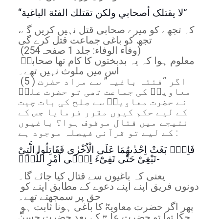
“لا يقتلک أصحابي ولكن تقتلك الفئة الباغية”
کہ تجھے کو میرے صحابی قتل نہیں کریں گے،
تجھ کو باغی جماعت قتل کرے گی
(وفاء الوفاء: جلد 1 صفحہ254)
معلوم ہوا کہ یہ بدبختوں کا کام تھا صحابہؓ
اس میں ملوث نہیں تھے۔
(5 ) اگر “فئتہ باغیہ” سے مراد حضرت
معاویہؓ کی جماعت تھی تو حضرت علیؓ
نے حضرت معاویہؓ سے صلح کی بات چیت
کے لیے حکم کیوں مقرر فرمایا جس کے
نتیجے میں قتال موقوف ہوا؟ باغیوں
کے لیے تو قرآنی فیصلہ موجود ہے :
فَاِنْۢ بَغَتْ اِحْدٰىهُمَا عَلَى الْاُخْرٰى فَقَاتِلُوا الَّتِیْ
تَبْغِیْ حَتّٰى تَفِیْٓءَ اِلٰۤى اَمْرِ اللّٰهِۚ-
یعنی کہ باغیوں سے قتال کیا جائے گا۔
دونوں فریق اپنے اپنے دعوے کے مطابق اپنے کو
حق پر سمجھتے تھے۔
پھر اگر حضرت معاویہؓ کا باغی ہونا ثابت ہو
چکا تھا تو حضرت علیؓ کے بعد حضرت حسنؓ