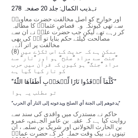
تہذیب الکمال: جلد 20 صفحہ 278
اور خوارج کو اصل مخالفت حضرت معاویہؓ
سے تھی کیونکہ وہ قصاصِ عثمانؓ کا مطالبہ
کر رہے تھے لیکن جب حضرت علیؓ نے ان سے
مصالحت کیلئے حکم بنایا تو آپؓ کی بھی
مخالفت پر اتر آئے۔
(8) ممکن ہے کہ حدیث کے اس ٹکڑے میں
“جنت” سے مراد “صلح” ہو اور “نار” سے
مراد “جنگ” ہو کیوں کہ قرآن میں حرب
کو نار کیا گیا ہے
“كُلَّمَآ أَو٘قَدُوا نَارًا لِّل٘حَر٘بِ أَطَفَاَهَا اللّٰهُ”
تو مطلب یہ ہوا
“يدعوهم إلى الجنة أي الصلح ويدعونه إلى النار أي الحرب”
حاکم نے مستدرک میں واقدی کی سند سے
روایت کیا ہے کہ عقبہ بن عامر الجہنی، عمرو
بن الحارث الخولانی اور شریک بن سلمہ، ان
تینوں نے بیک وقت حملہ کر کے حضرت عمارؓ