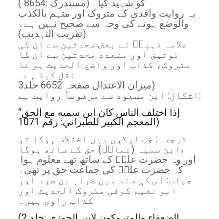
کو شہید کیا۔ (مستدرک :8654 )
یہ روایت واقدی کے متروک اور متہم بالکذب
والوضع ہونے کی وجہ سے صحیح نہیں ہے۔
(تقریب التہذيب)
علامہ ذہبیؒ نے بعض محدثین سے ان کی
توثیق اور متعدد محدثین سے ان کا
متروک، کذاب اور واضع الحدیث ہو نا
نقل کیا ہے۔
میزان الاعتدال صفحہ 6652 جلد3)
اشکال: ابن مسعود سے مرفوعاً روایت ہے:
“إذا اختلف الناس كان ابن سميه مع الحق
المعجم الكبير للطبراني: رقم 1071)
ترجمہ: جب لوگوں میں اختلاف ہوگا تو
ابن سمیہ (عمارؓ) حق کے ساتھ ہوگا،
اور وہ حضرت علیؓ کے ساتھ تھے معلوم ہوا
کہ حضرت علیؓ کی جماعت حق پر تھی۔
جواب: اس کی سند میں ضرار بن صرد اور
ابو نعیم کوفی متروک الحدیث اور
کذاب راوی ہیں۔
(الضعفاء والمتروكون لابن الجوزي :جلد 2