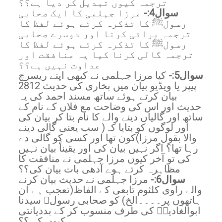
ترجمہ کیوں تبدیل کر دیا ہے؟؟
سوال4:-
مرزا جہلمی کا ایک صحابی
رسولﷺ کا تذکرہ کرتے ہوئے لفظ کا
ترجمہ برائی کرنا اور دوسرے صحابی
رسولﷺ کا تذکرہ کرتے ہوئے لفظ کا
ترجمہ گالی کرنا کیا یہ منافقت اور
عداوت نہیں ہے؟؟
سوال5:-
کیا مرزا جہلمی نے کبھی اپنے ریسرچ
پیپر یا ویڈیو بیان میں بخاری کی حدیث 2812
بیان کرتے ہوئے ساتھ مسند احمد کی یہ
حدیث اور اس کی وضاحت مع فلاں کے نام کے
ساتھ اور گالیاں دینے والے کا نام بتا کر بیان کی
اور لوگوں کو بتایا کہ( سب یعنی گالی دینے
والا بقول مرزا)کون تھا اور کسی کو گالی دے
رہا تھا؟ اگر نہیں بیان کی اور یقیناً بیان نہیں
کی تو آخر کیوں مرزا جہلمی نے منافقت کا
مظاہرہ کرتے ہوے آدھی بات بیان کی؟؟
سوال6:-
مرزا جہلمی نے حدیث بیان کرنے
والے راوی کلثوم تابعی کے الفاظ(تعجب ہے ان
ہاتھوں پر۔۔۔۔الخ) کو صحابی رسولﷺ سیدنا
ابوالغادیہؓ کی طرف منسوب کر کے بددیانتی
کیوں کی؟؟