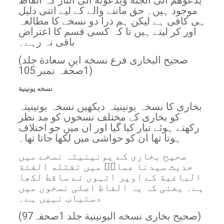
يدعوهم الى الجنة ويدعونه الى النار کہ الفاظ
موجود ہیں۔ حق ماننے والے کے لیے اتنی دلیل
ہی کافی ہے لیکن ہم ذرا دو نسخے کا مطالعہ
اور کر لیتے ہیں تا کہ کسی قسم کا اعتراض
باقی نہ رہے۔
(صحیح البخاری فرع نسخه ابنِ سعادة جلد
1صحفہ نمبر 105)
نسخه يونينية
بخاری کا نسخہ یونینیتہ دیکھیں نسخہ یونینیتہ
کو بخاری کے مختلف نسخوں کو مد نظر
رکھتے ہوئے تیار کیا گیا اور ان میں جو اختلاف
ہوتا تھا ان کو حواشی میں لکھا جاتا تھا۔
صحیح بخاری کے یونینیتہ نسخے میں
حدیث سیدنا عمارؓ میں تقتله الفئة
الباغية کے اوپر انہوں نے ساقط لکھا
ہے۔ یعنی کہ یہ الفاظ اصلی نسخوں میں
دستیاب نہیں ہے۔
(صحیح بخاری نسخه اليونينية جلد 1صحفہ97)