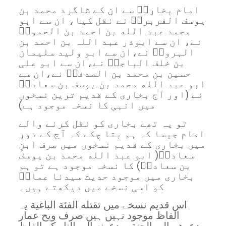
امام بخاریؒ سے ان کے شاگرد محمد بن
یوسف الفربریؒ نے نقل کیا، ان سے ابو
محمد عبد الله بن احمد بن الحمویؒ
نے، ان سے ابوذر عبد اللہ بن احمد بن
الہرویؒ نے،ان سے ابو ولید سلیمان
بن خلف الباجیؒ نے،ان سے ابو علی
حسین بن محمد بن الصدفیؒ نے،ان سے
ابو عبد الله محمد بن یوسف بن سعادةؒ
نے (اور آج بخاری کے قدیم ترین نسخوں
میں انہی کا نسخہ موجود ہے)
تو یہ تھے بخاری کو نقل کرنے والے
امام جیسا کہ ہم بتا چکے کہ آج کے دور
میں بخاری کے قدیم نسخوں میں صرف ابنِ
سعادةؒ( ابو عبد الله محمد بن یوسف
بن سعادةؒ) کا نسخہ موجود ہے تو ہم
بخاری میں موجود حدیث سیدنا عمارؒ
کو اسی نسخے میں دیکھتے ہیں۔
اس قدیم نسخے میں تقتله الفئة الباغية یہ
الفاظ موجود نہیں ہیں صرف ویح عمار