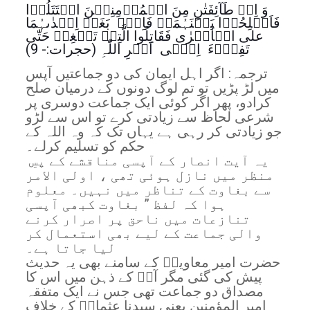
وَ اِنۡ طَآئِفَتٰنِ مِنَ الۡمُؤۡمِنِیۡنَ اقۡتَتَلُوۡا
فَاَصۡلِحُوۡا بَیۡنَہُمَاۚ فَاِنۡۢ بَغَتۡ اِحۡدٰٮہُمَا
علی الۡاُخۡرٰی فَقَاتِلُوا الَّتِیۡ تَبۡغِیۡ حَتّٰی
تَفِیۡٓءَ اِلٰۤی اَمۡرِ اللّٰہِ (حجرات:- 9)
ترجمہ: اگر اہل ایمان کی دو جماعتیں آپس
میں لڑ پڑیں تو تم لوگ دونوں کے درمیان صلح
کرادو، پھر اگر کوئی ایک جماعت دوسری پر
شرعی لحاظ سے زیادتی کرے تو اس سے لڑو
جو زیادتی کر رہی ہے یہاں تک کہ وہ اللہ کے
حکم کو تسلیم کرلے۔
یہ آیت انصار کے آپسی مناقشے کے پسِ
منظر میں نازل ہوئی تھی ، اولی الامر
سے بغاوت کے تناظر میں نہیں۔ معلوم
ہوا کہ لفظ ” بغاوت کبھی آپسی
تنازعات میں ناحق پر اصرار کرنے
والی جماعت کے لیے بھی استعمال کر
لیا جاتا ہے۔
حضرت امیر معاویہؓ کے سامنے بھی یہ حدیث
پیش کی گئی مگر آپؓ کے ذہن میں اس کا
مصداق دو جماعت تھی جس نے ایک متفقہ
امیر المؤمنین یعنی سیدنا عثمانؓ کے خلاف