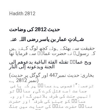
Hadith 2812
حدیث 2812 کی وضاحت
شہادتِ عمار بن یاسر رضی اللہ عنہ
حقیقت سے بھٹکے ہوئے کچھ لوگ کہتے ہیں
کہ رسولﷺ نے حضرت عمارؓ سے فرمایا تھا
ویح عمارؓ تقتله الفئة الباغية يدعوهم إلى
الجنة ويدعونه إلى النار
(بخاری: حدیث نمبر447 اور گوگل پر حدیث
نمبر 2812 ہے)
ترجمہ: “افسوس ہے عمارؓ پر کہ باغی
جماعت اسے قتل کرے گی، عمارؓ تو
انہیں جنت کی طرف بلائیں گے اور وہ
عمارؓ کو جہنم کی طرف” اور حضرت
عمارؓ حضرت علیؓ کی حمایت میں جنگ