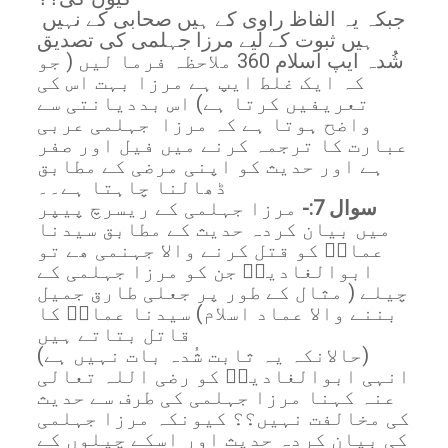
جبکہ یہ الفاظ راوی کے ہیں صحابی کے نہیں
ہیں ثبوت کے لیے مرزا جہلمی کی تصدیق
شُدہ ایپ اسلام 360 ملاحظہ فرما لیں ( جو
کہ ایک غلط ایپ ہے مرزا بہت اس کی
تعریفیں کرتا ہے) اس بددیانتی سے
واضح ہوتا ہے کہ مرزا جہلمی عربی
عبارت کا ترجمہ کرنے میں فیل اور صفر
ہے اور حدیث کو اپنی مرضی کے مطابق
ڈھالنا چاہتا ہے۔۔
سوال 7:-
مرزا جہلمی کے ریسرچ پیپر
میں بیان کردہ حدیث کے مطابق سیدنا
عمارؓ کو قتل کرنے والا جہنمی ھے تو
ابوالغادیہؓ جن کو مرزا جہلمی کے
چیلے ( مثال کے طور پر جعلی طارق جمیل
بننے والا عماد اسلام) سیدنا عمارؓ کا
قاتل بتاتے ہیں
(حالانکہ یہ ثابت شُدہ بات نہیں ہے)
انہی ابوالغادیہؓ کو رضی اللہ تعالی
عنہ کہنا مرزا جہلمی کی طرف سے حدیث
کی مخالفت نہیں؟؟ کیونکہ مرزا جہلمی
کی بیان کردہ حدیث اور اسکے چیلوں کے