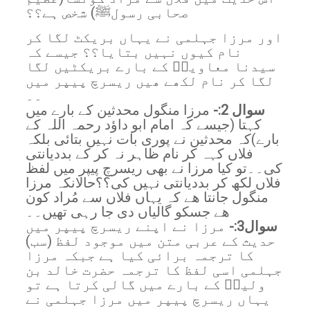
صحابی رسولﷺ) شخص ہے؟؟
اور مرزا جہلمی نے یہاں بریکٹ لگا کر
نام کیوں نہیں بتایا؟؟ جیسے کہ
سیدنا معاویہؓ کے بارے بریکٹیں لگا
لگا کر نام لکھے ھیں ریسرچ پیپر میں
۔۔
سوال 2:-
مرزا منگول محدثین کے بارے میں
کہتا (جیسے کہ امام ابو داؤد رحمہ اللہ کے
بارے)کہ محدثین نے پوری بات نہیں بتائی بلکہ
فلاں کہہ کر نام ظاہر نہ کر کے بددیانتی
کی۔۔تو کیا مرزا نے بھی ریسرچ پیپر میں لفظ
فلاں لکھ کر بددیانتی نہیں کی؟؟حالانکہ مرزا
منگول جانتا ھے کہ یہاں فلاں سے مُراد کون
ھے جسکو گالیاں دی جا رہی تھیں۔۔
سوال3:-
مرزا نے اپنے ریسرچ پیپر میں
حدیث کے عربی متن میں موجود لفظ (سب)
کا ترجمہ برائی کیا ہے جبکہ مرزا
جہلمی اسی لفظ کا ترجمہ حضرت خالد بن
ولیدؓ کے بارے میں گالی کرتا ہے تو
یہاں ریسرچ پیپر میں مرزا جہلمی نے