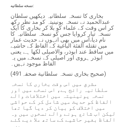
نسخه سلطانیه:
بخاری کا نسخہ سلطانیہ دیکھیں سلطان
عبدالحمید نے نسخہ یونینیتہ کو مد نظر رکھ
کر اس وقت کے علماء کو بلا کر بخاری کا ایک
نسخہ تیار کروایا جس کو نسخہ سلطانیہ کا
نام دیا،اس میں بھی انہوں نے حدیث عمار
میں تقتله الفئة الباغية كے الفاظ کے حاشیے
میں ساقط عند ابوذر، والاصیلی لکھا ہے یعنی
ابوذر ہروی اور اصیلی کے نسخے میں یہ
الفاظ موجود نہیں۔
(صحیح بخاری نسخہ سلطانیة صحفہ491)
مشرق میں اس وقت بخاری کا نسخہ
سلطانیہ رائج ہے، اس نسخے میں اور
نسخہ یونینیتہ میں اختلافات والے
الفاظ کو حدیث میں شامل کر کے حواشی
میں اختلاف کو بیان کر دیا گیا تھا
لیکن اب شائع ہونے والے نسخوں میں وہ
الفاظ بغیر حاشیے کے ساتھ ملا دیے گئے
ہیں۔