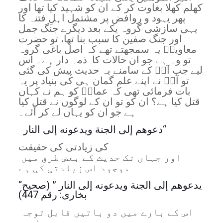
کھلم کھلا بغاوت کر کے ان کو شہید کیا تھا اور
پھر یہود و روافض پر مشتمل اہلِ فتنہ کا
یہی سازشی گروہ یکے بعد دیگرے جنگ جمل
اور جنگ صفین کا سبب بنا تھا، تو حضرت
معاویہؓ یہ سمجھتے تھے کہ اصل باغی گروہ
تو وہ ہے جو ان حالات کا ذمہ دار ہے۔ اس
لیے جب آپؓ کے سامنے یہ حدیث پیش کی گئی
تو آپؓ نے اپنے علم گمان ہی کی بنیاد پر یہ
بات فرمائی تھی کہ عمارؓ کو ہم نے کہاں
قتل کیا ہے؟ ان کو تو ان کے لوگوں نے قتل کیا
ہے جو ان کو یہاں لے کر آئے۔
دعوهم إلى الجنة ويدعونه إلى النار“
کی زیادتی کی حقیقت
اور جہاں تک حدیث کے بعض طرق میں
موجود اس زیادتی کی ہے
“یدعوهم إلى الجنة ويدعونه إلى النار ” (صحیح
بخارى: رقم 447)
اس کے بارے میں دو باتیں قابل توجہ
ہیں: