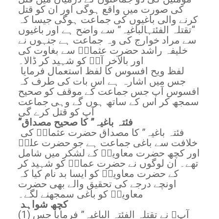
کی صورت میں واقع ہوگی اور ان کو قتل
کرنے والی باغیوں کی جماعت ہوگی جیسا کہ
“تقتلہ الفئتہالباغيہ” سے واضح ہے اور باغیوں
سے مراد خوارج کی وہ جماعت ہے جنہوں نے
خلیفہ راشد حضرت عثمانؓ سے بغاوت کی
اور بالآخر آپؓ کو شہید کر ڈالا۔
لفظ ويح افسوس کا لفظ استعمال فرمایا
جس میں اشارہ ہے اس بات کی طرف کہ
افسوس آپ جس جماعت کے موقف کو صحیح
سمجھ کر اس کے ساتھ ہوں گے وہی جماعت
آپ کو قتل کرے گی
“فئتہ باغيہ” كا صحيح مصداق
فئتہ باغيہ” کا مصداق حضرت عثمانؓ کی
خلافت سے باغی جماعت ہے جو حضرت علیؓ
اور کچھ حضرت معاویہؓ کے لشکر میں شامل
تھے۔ ان لوگوں نے حضرت عمارؓ کو شہید کر
کے حضرت معاویہؓ کو ایسا بد نام کیا کہ
اونچے درجے کی تحقیق والے بھی حضرت
معاویہؓ کو باغی سمجھنے لگے۔
کچھ شواہد
(1) آپﷺ نے تقتلہ الفئتہ الباغيہ” فرمایا جس