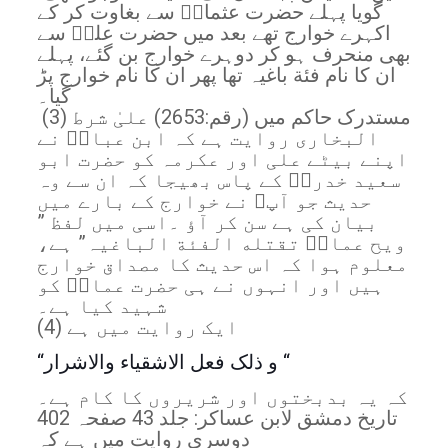
گویا پہلے حضرت عثمانؓ سے بغاوت کر کے
اکہرے خوارج تھے بعد میں حضرت علیؓ سے
بھی منحرف ہو کر دوہرے خوارج بن گئے، پہلے
ان کا نام فئة باغیہ تھا پھر ان کا نام خوارج پڑ
گیا۔
(3) مستدرک حاکم میں (رقم:2653) علیٰ شرط
البخاری روایت ہے کہ ابن عباسؓ نے
اپنے بیٹے علی اور عکرمہ کو حضرت ابو
سعید خدریؓ کے پاس بھیجا کہ ان سے وہ
حدیث جو آپﷺ نے خوارج کے بارے میں
بیان کی ہے سن کر آؤ ۔اسی میں لفظ ”
ويح عمارؓ تقتله الفئة الباغيہ” ہے،
معلوم ہوا کہ اس حدیث کا مصداق خوارج
ہیں اور انہوں نے ہی حضرت عمارؓ کو
شہید کیا ہے۔
(4) ایک روایت میں ہے
“و ذلک فعل الاشقياء والاشرار “
کہ یہ بدبختوں اور شریروں کا کام ہے۔
تاریخ دمشق لابن عساکر: جلد 43 صفحہ 402
دوسری روایت میں ہے کہ