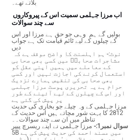
بلاتے تھے۔
اب مرزا جہلمی سمیت اس کے پیروکاروں
سے چند سوالات
بولیں گے ہم وہی جو حق ہے مرزا اور اس
کے چیلوں کے لیے ٹائم قیامت تک ہے جواب
دیں
نوٹ:- ہم اہلسنت کا واضح موقف ہے کہ
مشاجرات صحابہؓ میں کسی بھی صحابی
کے معاملے میں ہمیں اپنی عقل کو
استعمال کرنے کی اجازت نہیں اور کسی
بھی صحابی کی تنقیص ہمارے نزدیک
حرام ہے یہ تحریری پوسٹ مرزا جہلمی
اور اس کے چیلوں کے لیے آئینے کے طور
پر پیش کی گئی ہے
مرزا جہلمی کے وہ چیلے جو بخاری کی حدیث
2812 کا بہت شور مچاتے ہیں اس حدیث کے
تناظر میں ان سے چند سوالات۔۔
سوال نمبر1:-
مرزا جہلمی نے اپنے ریسرچ پیپر
5B میں مسند احمد کی حدیث پیش کی ہے
اس حدیث میں فلاں سے مُراد کونسا(عظیم