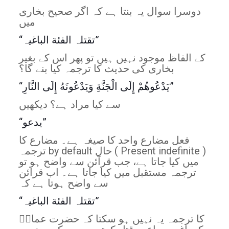
دوسرا سوال یہ بنتا ہے کہ اگر صحیح بخاری
میں
“تقتلہ الفئة الباغیہ”
کے الفاظ موجود نہیں ہیں تو پھر اس کے بغیر
بخاری کی حدیث کا ترجمہ کیا بنے گا؟
“يَدْعُوهُمْ إِلَى الْجَنَّةِ وَيَدْعُونَهُ إِلَى النَّارِ”
سے کیا مراد ہے؟ دیکھیں
“یدعو”
فعل مضارع واحد کا صیغہ ہے۔ مضارع کا
ترجمہ by default حال ( Present indefinite )
میں کیا جاتا ہے، جب قرآئن سے واضح ہو تو
ترجمہ مستقبل میں کیا جاتا ہے۔ اب قرائن
سے واضح ہوتا ہے کہ
“تقتلہ الفئة الباغیہ”
کا ترجمہ یہ نہیں ہو سکتا کہ حضرت عمارؓ