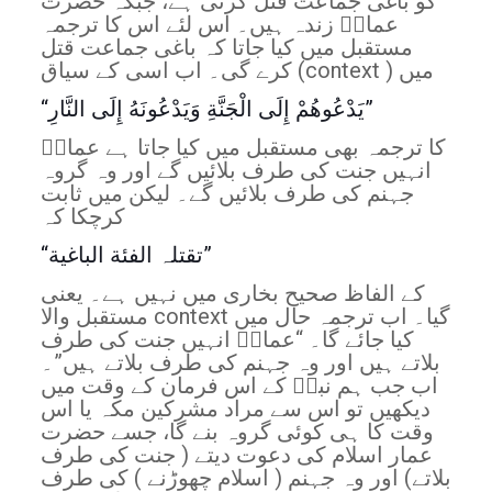
کو باغی جماعت قتل کرتی ہے، جبکہ حضرت
عمارؓ زندہ ہیں۔ اس لئے اس کا ترجمہ
مستقبل میں کیا جاتا کہ باغی جماعت قتل
کرے گی۔ اب اسی کے سیاق (context ) میں
“يَدْعُوهُمْ إِلَى الْجَنَّةِ وَيَدْعُونَهُ إِلَى النَّارِ”
کا ترجمہ بھی مستقبل میں کیا جاتا ہے عمارؓ
انہیں جنت کی طرف بلائیں گے اور وہ گروہ
جہنم کی طرف بلائیں گے۔ لیکن میں ثابت
کرچکا کہ
“تقتلہ الفئة الباغیة”
کے الفاظ صحیح بخاری میں نہیں ہے۔ یعنی
مستقبل والا context گیا۔ اب ترجمہ حال میں
کیا جائے گا۔ “عمارؓ انہیں جنت کی طرف
بلاتے ہیں اور وہ جہنم کی طرف بلاتے ہیں”۔
اب جب ہم نبیؐ کے اس فرمان کے وقت میں
دیکھیں تو اس سے مراد مشرکین مکہ یا اس
وقت کا ہی کوئی گروہ بنے گا، جسے حضرت
عمار اسلام کی دعوت دیتے ( جنت کی طرف
بلاتے) اور وہ جہنم ( اسلام چھوڑنے ) کی طرف