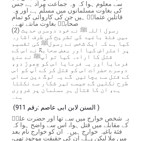
سے معلوم ہوا کہ وہ جماعت مراد ہے جس
کی بغاوت مسلمانوں میں مسلّم ہے اور وہ
قاتلینِ عثمانؓ ہیں جن کی کاروائی کو تمام
صحابہؓ بغاوت مانتے تھے۔
(2) رسول اللہﷺ نے خود دوسری حدیث
میں فئة باغیۃ کی تشریح کی طرف اشارہ
کیا ہے کہ ایک شخص نے رسولﷺ کی تقسیم
پر اعتراض کیا اور بعض صحابہؓ نے اس کے
قتل کا ارادہ کیا تو آپﷺ نے منع
فرمایا اور یہ فرمایا اس کو چھوڑ دو،
دوسرے حضرات اس کو قتل کر کے آپ کو اس
کے قتل سے بچائیں گے یہ لوگ دین سے اس
طرح نکلیں گے جیسے تیر شکار سے نکلتا
ہے، ان کا قتال ہر مسلمان پر ضروری
ہے۔
(السنن لابن ابی عاصم :رقم 911 )
یہ شخص خوارج میں سے تھا اور حضرت علیؓ
کے مقابلے میں قتل ہوا، اس سے واضح ہوا کہ
فئة باغیہ خوارج ہیں۔ ان کو خوارج نام بعد
میں ملا لیکن پہلے ان کی حقیقت موجود تھی،