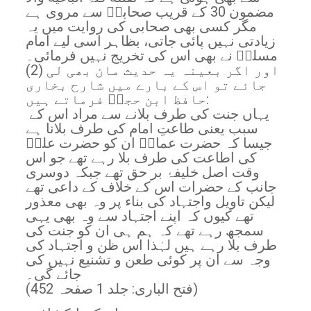
مضمون 30 کے قریب صحابہؓ سے مروی ہے
مگر کسی بھی صحابی کی روایت میں یہ
زیادتی نہیں پائی جاتی، بظاہر اسی لیے امام
مسلمؒ نے بھی اس کی تخریج نہیں فرمائی۔
(2) اور اگر بعینہ یہ حدیث مان بھی لی
جائے تو اس کے بارے میں شارح بخاری
حافظ ابن حجرؒ فرماتے ہیں:
یہاں جنت کی طرف بلانے سے مراد اس کے
سبب یعنی طاعتِ امام کی طرف بلانا ہے
جیسا کہ حضرت عمارؓ ان کو حضرت علیؓ
کی اطاعت کی طرف بلا رہے تھے جو اس
وقت اصل خلیفۂ بر حق تھے جبکہ دوسری
جانب کے حضرات اس کے خلاف کے داعی تھے
لیکن تاویل واجتہاد کی بناء پر وہ بھی معذور
تھے کیوں کہ اپنے اجتہاد سے وہ بھی یہی
سمجھ رہے تھے کہ ہم ہی ان کو جنت کی
طرف بلا رہے ہیں لہٰذا اس ظن و اجتہاد کی
وجہ سے ان پر کوئی طعن و تشنیع نہیں کی
جائے گی۔
(فتح الباری: جلد 1 صفحہ 452)