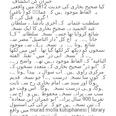
حیران کن انکشاف
کیا صحیح بخاری کی حدیث 2812 میں واقعی
یہ الفاظ موجود ہیں کہ عمارؓ کو ( باغی)
گروہ قتل کرے گا !
سلطنت عثمانیہ کے آخری بادشاہ، سلطان
عبد الحمید نے صحیح بخاری کا ایک نسخہ
شائع کروایا تھا جسے “نسخہ سلطانیہ” کہا
جاتا ہے۔ یہ آج کل “دار التاصیل” مصر سے
شائع ہوتا ہے۔ یہ نسخہ پہلے سے موجود
نسخوں کو دیکھ کر لکھا گیا تھا۔ اس میں لکھا
ہے کہ “نسخہ ابی ذر” میں ” تقتلہ الفئة
الباغیة” کے الفاظ موجود نہیں تھے۔ واضح رہے
کہ “ابو ذر” صحیح بخاری کے متعدد نسخوں کے
مرکزی راوی ہیں۔ اب سوال یہ پیدا ہوتا ہے
کہ کون سا نسخہ درست ہے؟ جو نسخہ قدیم
ہوگا اور سند سے امام بخاری رح سے ثابت
ہوگا، وہی درست نسخہ ہوگا۔ اس وقت جو
سب سے پرانے نسخے محفوظ ہیں وہ آج سے
تقریبا 900 سال پرانے “ابو عمران ابن سعادة”
کے تین نسخے ہیں جو کہ ترکی کی استنبول
میں واقع murad molla kütüphanesi ( library
) میں موجود ہیں۔ ان تینوں میں حضرت