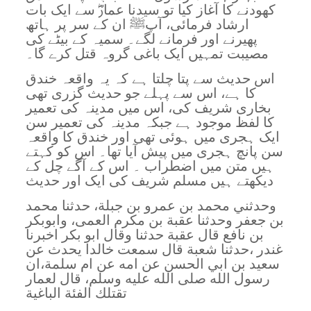
کھودنے کا آغاز کیا تو سیدنا عمارؓ سے ایک بات
ارشاد فرمائی، آپﷺ ان کے سر پر ہاتھ
پھیرنے اور فرمانے لگے۔ سمیہ کے بیٹے کی
مصیبت تمہیں ایک باغی گروہ قتل کرے گا۔
اس حدیث سے پتا چلتا ہے کہ یہ واقعہ خندق
کا ہے، اس سے پہلے جو حدیث گزری تھی
بخاری شریف کی، اس میں مدینہ کی تعمیر
کا لفظ موجود ہے جبکہ مدینہ کی تعمیر سن
ایک ہجری میں ہوئی تھی اور خندق کا واقعہ
سن پانچ ہجری میں پیش آیا تھا۔ اس کو کہتے
ہیں متن میں اضطراب ۔ اس کے آگے چل کے
دیکھتے ہیں مسلم شریف کی ایک اور حدیث
وحدثني محمد بن عمرو بن جبلة، حدثنا محمد
بن جعفر وحدثنا عقبة بن مكرم العمى، وابوبكر
بن نافع قال عقبة حدثنا وقال ابو بكر اخبرنا
غندر ،حدثنا شعبة قال سمعت خالدا يحدث عن
سعيد بن ابي الحسن عن امه عن ام سلمة،ان
رسول الله صلى الله عليه وسلم، قال لعمار
تقتلك الفئة الباغية