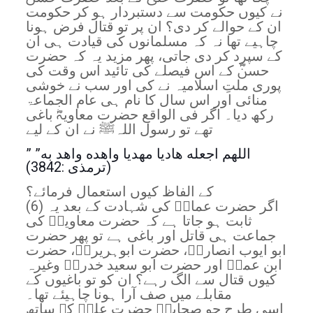
نے کیوں حکومت سے دستبردار ہو کر حکومت
ان کے حوالے کر دی؟ ان پر تو قتال فرض ہونا
چاہیے تھا نہ کہ مسلمانوں کی قیادت ہی ان
کے سپرد کر دی جاتی، پھر مزید یہ کہ حضرت
حسنؓ کے اس فیصلے کی تائید اس وقت کی
پوری ملتِ اسلامیہ نے کی اور سب نے خوشی
منائی اور اس سال کا نام ہی عام الجماعۃ
رکھ دیا۔ اگر فی الواقع حضرت معاویہؓ باغی
تھے تو رسول اللہﷺ نے ان کے لیے
” اللهم اجعله هاديا مهديا واهده واهد به”
(ترمذی :3842)
کے الفاظ کیوں استعمال فرمائے؟
(6) اگر حضرت عمارؓ کی شہادت کے بعد یہ
ثابت ہو جاتا ہے کہ حضرت معاویہؓ کی
جماعت ہی قاتل اور باغی ہے تو پھر حضرت
ابو ایوب انصاریؓ، حضرت ابوہریرہؓ، حضرت
ابن عمرؓ اور حضرت ابو سعید خدریؓ وغیرہ
کیوں قتال سے الگ رہے؟ ان کو تو باغیوں کے
مقابلے میں صف آرا ہونا چاہیئے تھا۔
اسی طرح جو صحابہؓ حضرت علیؓ کے ساتھ