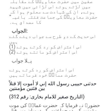
صفین میں حضرت معاویہؓ کے مقابلہ
میں لڑتے ہوئے اس لڑائی میں شہید
ہوئے، ان کی شہادت سے معلوم ہوا کہ
حضرت معاویہؓ کی جماعت فئتہ باغيہ”
کا مصداق ہے۔
الجواب:
اس حدیث کے دو طرح سے جواب دیئے گئے
ہیں
(1) اس اعتراض کو رد کرتے ہوئے
(2) اس اعتراض کو مانتے ہوئے
پہلا جواب
اس اعتراض کو رد کرتے ہوئے
حضرت عمارؓ خود فرماتے ہیں
حدثنی حبیبی رسول الله إني لا أموت إلا قتلاً
بين فئتين مؤمنتين
(التاریخ صغیر للامام بخاری: رقم 312)
حضورﷺ نے فرمایا کہ حضرت عمارؓ کی موت
مؤمنین کی دو جماعتوں کے درمیان میں قتل