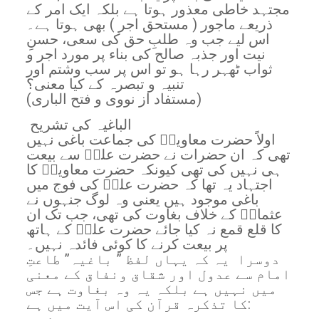
مجتہد خاطی معذور ہوتا ہے بلکہ ایک امر کے
ذریعے ماجور ( مستحق اجر ) بھی ہوتا ہے۔
اس لیے جب وہ طلبِ حق کی سعی، حسنِ
نیت اور جذبہ صالح کی بناء پر مورد اجر و
ثواب ٹھہر رہا ہو تو اس پر سب وشتم اور
تنبیہ و تبصرہ کے کیا معنی؟
(مستفاد از نووی و فتح الباری)
الباغیہ کی تشریح
اولاً حضرت معاویہؓ کی جماعت باغی نہیں
تھی کہ ان حضرات نے حضرت علیؓ سے بیعت
ہی نہیں کی تھی کیونکہ حضرت معاویہؓ کا
اجتہاد یہ تھا کہ حضرت علیؓ کی فوج میں
باغی موجود ہیں یعنی وہ لوگ جنہوں نے
عثمانؓ کے خلاف بغاوت کی تھی، جب تک ان
کا قلع قمع نہ کیا جائے حضرت علیؓ کے ہاتھ
پر بیعت کرنے کا کوئی فائدہ نہیں۔
دوسرا یہ کہ یہاں لفظ ” باغیہ” طاعتِ
امام سے عدول اور شقاق ونفاق کے معنی
میں نہیں ہے بلکہ یہ وہ بغاوت ہے جس
کا تذکرہ قرآن کی اس آیت میں ہے: