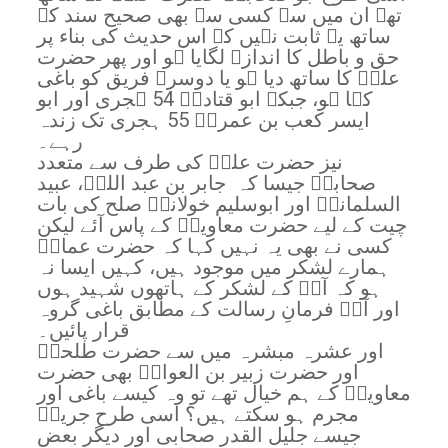
تھے ان میں سے کسی سے بھی صحیح سند کے
ساتھ یہ ثابت نہیں کہ اس حدیث کی بناء پر
حق و باطل کا اندازہ لگایا ہو اور پھر حضرت
علیؓ کا ساتھ دیا ہو یا دوسرے فریق کو باغی
کہا ہو، جبکہ ابو قتادهؓ 54 ہجری اور ابو
ایسر کعب بن عمروؓ 55 ہجری تک زندہ
رہے۔
نیز حضرت علیؓ کی طرف سے متعدد
صحابہؓ جیسا کہ جابر بن عبد اللہؓ، عبید
السلمانیؓ اور ابوسلیم خولانیؓ صلح کی بات
چیت کے لیے حضرت معاویہؓ کے پاس آئے لیکن
کسی نے بھی یہ نہیں کہا کہ حضرت عمارؓ
ہمارے لشکر میں موجود ہیں، کہیں ایسا نہ
ہو کہ آپؓ کے لشکر کے ہاتھوں شہید ہوں
اور آپؓ فرمانِ رسالت کے مطابق باغی گروہ
قرار پائیں۔
اور عشرہ مبشرہ میں سے حضرت طلحہؓ
اور حضرت زبیر بن العوامؓ بھی حضرت
معاویہؓ کے ہم خیال تھے تو وہ کیسے باغی اور
مجرم ہو سکتے ہیں؟ اسی طرح جریرؓ
جیسے جلیل القدر صحابی اور دیگر بعض