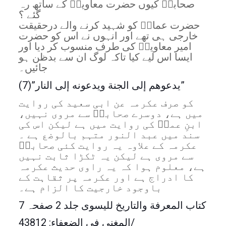
صحابہؓ کیوں حضرت معاویہؓ کے ساتھ رہ
گئے ؟
حضرت عمارؓ کو شہید کرنے والے درحقیقت
خارجی ہی تھے اور انہوں نے اس کو حضرت
امیر معاویہؓ کی طرف منسوب کر دیا اور
ایسا اس لیے کیا تاکہ لوگ ان سے بدظن ہو
جائیں۔
(7)”يدعوهم إلى الجنة ويدعونه إلى النار”
کو صرف عکرمہ عن ابی سعید کی روایت
میں ہے، دوسرے صحابہؓ سے مروی نہیں،
ابنِ عمرؓ کی روایت میں ہے لیکن اس کی
سند میں عبد النور متہم بالوضع ہے ۔
عکرمہ کے علاوہ یہ روایت کئی صحابہؓ
سے مروی ہے لیکن یہ ٹکڑا ثابت نہیں
ہے، معلوم ہوا کہ یہ راوی حدیث عکرمہ
کا ادراج ہے اور عکرمہ پر ثقاہت کے
باوجود خارجیت کا الزام ہے۔
کتاب المعرفة والتاریخ للیسوی جلد 2 صفحہ 7
المغني في الضعفاء: 43812/