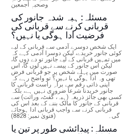
مسئلہ: ہبہ شدہ جانور کی
قربانی کرنے سے قربانی کی
فرضیت ادا ہوگی یا نہیں؟
ایک شخص دوسرے آدمی سے قربانی کے لیے
کوئی جانور خریدے، لیکن دوسرا آدمی کہے کہ
میں تمہیں قربانی کے لیے جانور تو دے دوں گا،
لیکن اس جانور کے پیسے نہیں لوں گا، اس
صورت میں پہلے شخص پر جو قربانی فرض
تھی وہ ادا ہوگی یا نہیں؟ تو واضح رہے کہ
اپنی ذاتی رقم سے براہِ راست قربانی کا
جانور خریدنا شرعاً ضروری نہیں ہے، بلکہ
کسی بھی جائز ذریعہ (ہبہ، گفٹ، وراثت) سے
قربانی کے جانور کا مالک بننے کے بعد اس کی
قربانی کرنے سے واجب قربانی ادا ہوجائے
گی۔ (فتویٰ نمبر: 8828)
مسئلہ: پیدائشی طور پر تین یا