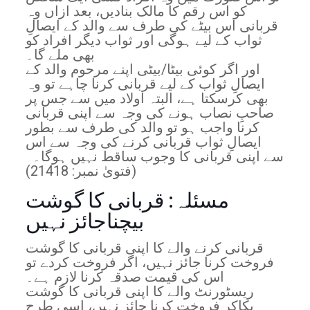
کو اس رقم کا مالک بنادیں، بعد ازاں وہ
قربانی اس بیٹے کی طرف سے والد کے ایصالِ
ثواب کے لیے ہوگی اور ثواب دیگر افراد کو
بھی ملے گا۔
اور اگر کوئی بیٹا/بیٹی اپنے مرحوم والد کے
ایصالِ ثواب کے لیے قربانی کرنا چاہے تو وہ
بھی کرسکتا ہے، البتہ اولاد میں سے جس پر
صاحبِ نصاب ہونے کی وجہ سے اپنی قربانی
کرنا واجب ہو تو والد کی طرف سے بطور
ایصالِ ثواب قربانی کرنے کی وجہ سے اس
سے اپنی قربانی کا وجوب ساقط نہیں ہوگا۔
(فتویٰ نمبر: 21418)
مسئلہ: قربانی کا گوشت
بیچناجائز نہیں
قربانی کرنے والے کا اپنی قربانی کا گوشت
فروخت کرنا جائز نہیں، اگر فروخت کردے تو
اس کی قیمت صدقہ کرنا لازم ہے۔
ریسٹورنٹ والے کا اپنی قربانی کا گوشت
پکاکر فروخت کرنا جائز نہیں، اسی طرح