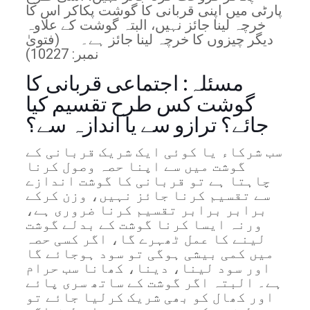
پارٹی میں اپنی قربانی کا گوشت پکاکر اس کا
خرچہ لینا جائز نہیں، البتہ گوشت کے علاوہ
دیگر چیزوں کا خرچہ لینا جائز ہے۔ (فتویٰ
نمبر: 10227)
مسئلہ: اجتماعی قربانی کا
گوشت کس طرح تقسیم کیا
جائے؟ ترازو سے یا اندازہ سے؟
سب شرکاء یا کوئی ایک شریک قربانی کے
گوشت میں سے اپنا حصہ وصول کرنا
چاہتا ہے تو قربانی کا گوشت اندازے
سے تقسیم کرنا جائز نہیں، وزن کرکے
برابر برابر تقسیم کرنا ضروری ہے،
ورنہ ایسا کرنا گوشت کے بدلے گوشت
لینے کا عمل ٹھہرے گا، اگر کسی حصہ
میں کمی بیشی ہوگی تو سود ہوجائے گا
اور سود لینا، دینا، کھانا سب حرام
ہے۔ البتہ اگر گوشت کے ساتھ سری پائے
اور کھال کو بھی شریک کرلیا جائے تو