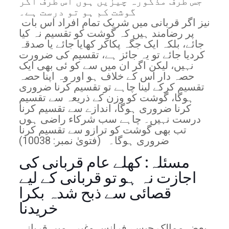
جس طرف مذکورہ چیزیں ہوں اس طرف اگر
گوشت کم ہو تو درست ہے۔
نیز اگر قربانی میں شریک تمام افراد اس بات
پر رضامند ہیں کہ گوشت کو تقسیم نہ کیا
جائے، بلکہ ایک جگہ پکاکر کھایا جائے یا صدقہ
کردیا جائے تو یہ جائز ہے، تقسیم کی ضرورت
نہیں، لیکن اگر ان میں سے کو ئی بھی ایک
حصہ دار اس کے خلاف ہو اور وہ اپنا حصہ
تقسیم کرکے لینا چاہے تو تقسیم کرنا ضروری
ہوگا، گوشت کو وزن کے ذریعہ سے تقسیم
کرنا ضروری ہوگا، اندازے سے تقسیم کرنا
درست نہیں۔ چاہے سب شرکاء راضی ہوں
تب بھی گوشت کو ترازو سے تقسیم کرنا
ضروری ہوگا۔ (فتویٰ نمبر: 10038)
مسئلہ: کھلے عام قربانی کی
اجازت نہ ہو تو قربانی کے لیے
قصائی سے ذبح شدہ بکرا
خریدنا
بعض ممالک جیسے فرانس وغیرہ میں قربانی