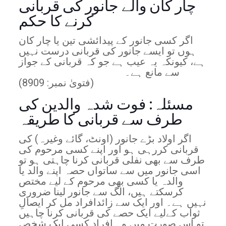
چار کان والے جانور کی قربانی
کرنے کا حکم
اگر کسی جانور کے پیدائشی تین یا چار کان
ہوں تو ایسے جانور کی قربانی درست نہیں
ہے، کیونکہ یہ عیب ہے جو کہ قربانی کے جواز
سے مانع ہے۔
(فتویٰ نمبر: 8909)
مسئلہ: فوت شدہ والدین کی
طرف سے قربانی کا طریقہ
اگر اولاد بڑے جانور (اونٹ، گائے وغیرہ) کی
قربانی کررہی ہو اور اپنے کسی مرحوم کی
طرف سے بھی نفلی قربانی کرنا چاہتی ہو تو
اسی جانور میں سے ساتواں حصہ اپنے والد یا
والدہ یا کسی بھی مرحوم کے لیے مختص
کرسکتے ہیں، الگ سے جانور لینا ضروری
نہیں ہے۔ اور ایک سے زائدافراد مل کر ایصالِ
ثواب کےلیے ایک حصے کی قربانی کرنا چاہیں
تو اس صورت میں وہ افراد کسی ایک شخص