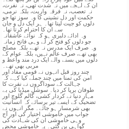
ان کے لہجے میں نہ شدت تھی، نہ نفرت،
نہ تعصب، نہ فرقہ واریت، بلکہ نرمی،
حکمت اور دل نشینی کا وہ سوز تھا جو
دلوں کو جیت لیتا تھا۔ ہر ایک دل و جان
سے ان کا احترام کرتا تھا۔
وہ ادائے دلبری ہو کہ نوائے عاشقانہ
جو دلوں کو فتح کر لے وہی فاتح زمانہ
وہ صرف ایک مدرس نہ تھے، بلکہ مصلح
بھی تھے، صرف عالم نہیں، بلکہ عوام کے
دلوں میں بسنے والے ایک درد مند واعظ و
مربی بھی تھے۔
چند روز قبل انہوں نے قومی مفاد اور
امن کی تمنا میں چند جملے کیا کہے کہ
جہالت کے سوداگروں نے نفرت کا
طوفان برپا کر دیا۔ سوشل میڈیا کی بے
مہار دنیا نے کردار کشی، گالم گلوچ اور
تضحیک کے ایسے تیر برسائے کہ انسانیت
بھی شرمسار ہو جائے۔ مگر انہوں نے
جواب میں خاموشی اختیار کی اور آج
وہی خاموشی ان کی شہادت کی
گواہی بن گئی۔ یہ خاموشی محض