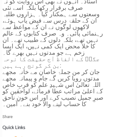
استاذ۔ انہوں نے بھی اس روایت کو نہ
صرف برقرار رکھا بلکہ اسے نئی
وسعتوں سے ہمکنار کیا۔ ہزاروں طلبہ
ان کے حلقۂ درس سے فیض یاب ہوئے،
لاکھوں لوگوں نے ان کے مواعظ سے
رہنمائی پائی۔ وہ صرف کتابوں کے عالم
نہیں تھے، بلکہ دلوں کے طبیب تھے۔ ان
کا خلا محض ایک کمی نہیں، ایک ایسا
زخم ہے جو مدتوں نہیں بھرے گا۔
جگرؔ کے الفاظ آج حقیقت کا نوحہ
بن کر گونج رہے ہیں:
جان کر من جملۂ خاصانِ مے خانہ مجھے
مدتوں رویا کریں گے جام و پیمانہ مجھے
اللہ تعالیٰ اس شہیدِ علم کو قربِ خاص
کے اعلیٰ مراتب عطا فرمائے، لواحقین کو
صبرِ جمیل نصیب کرے اور اس خونِ ناحق
کا حساب لینے والا خود بنے۔ آمین۔
Share
Quick Links