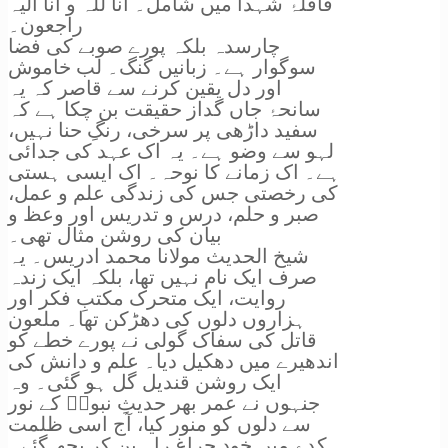
قافلۂ شہدا میں شامل۔ انا للہ و انا الیہ
راجعون۔
چارسدہ بلکہ پورے صوبے کی فضا
سوگوار ہے۔ زبانیں گنگ۔ لب خاموش
اور دل یقین کرنے سے قاصر کہ یہ
سانحۂ جاں گداز حقیقت بن چکا ہے کہ
سفید داڑھی پر سرخی، رنگِ حنا نہیں،
لہو سے وضو ہے۔ یہ اک عہد کی جدائی
ہے۔ اک زمانے کا نوحہ۔ اک ایسی ہستی
کی رخصتی جس کی زندگی علم و عمل،
صبر و حلم، درس و تدریس اور وعظ و
بیان کی روشن مثال تھی۔
شیخ الحدیث مولانا محمد ادریس۔ یہ
صرف ایک نام نہیں تھا، بلکہ ایک زندہ
روایت، ایک متحرک مکتبِ فکر اور
ہزاروں دلوں کی دھڑکن تھا۔ ملعون
قاتل کی سفاک گولی نے پورے خطے کو
اندھیرے میں دھکیل دیا۔ علم و دانش کی
ایک روشن قندیل گل ہو گئی۔ وہ
جنہوں نے عمر بھر حدیثِ نبویؐ کے نور
سے دلوں کو منور کیا، آج اسی ظلمت
کدے میں خود چراغِ راہ بن کر بجھ گئے۔