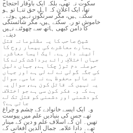
سکوت نہ تھی، بلکہ ایک باوقار احتجاج
تھا، ایک اعلان کہ اہلِ حق تنہا تو ہو
سکتے ہیں، مگر سرنگوں نہیں ہوتے۔
خاموش تو رہ سکتے ہیں، مگر شائستگی
کا دامن کبھی ہاتھ سے چھوٹنے نہیں
دیتے۔
شیخ صاحب کا یہ مظلومانہ قتل
ہمارے معاشرے کی بیمار روح کا
آئینہ دار ہے۔ ایک ایسا معاشرہ
جہاں اختلافِ رائے برداشت کرنے کا
حوصلہ دم توڑ چکا ہے، جہاں دلیل
کی جگہ گولی نے لے لی ہے اور جہاں
نہ عالم محفوظ ہے نہ عامی۔ سوال
یہ نہیں کہ قاتل کون ہے، سوال یہ
ہے کہ وہ فکر کون سی ہے جو اختلاف
کو دشمنی اور دشمنی کو قتل تک لے
جاتی ہے؟
وہ ایک ایسے خانوادے کے چشم و چراغ
تھے جس کی بنیادیں علم میں پیوست
تھیں۔ ان کے اسلاف علم و دین کے مینار
تھے۔ دادا علامہ جمال الدین افغانی کے