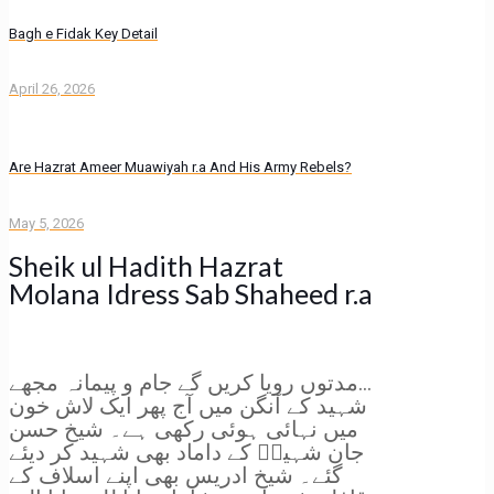
Bagh e Fidak Key Detail
April 26, 2026
Are Hazrat Ameer Muawiyah r.a And His Army Rebels?
May 5, 2026
Sheik ul Hadith Hazrat
Molana Idress Sab Shaheed r.a
مدتوں رویا کریں گے جام و پیمانہ مجھے…
شہید کے آنگن میں آج پھر ایک لاش خون
میں نہائی ہوئی رکھی ہے۔ شیخ حسن
جان شہیدؒ کے داماد بھی شہید کر دیئے
گئے۔ شیخ ادریس بھی اپنے اسلاف کے