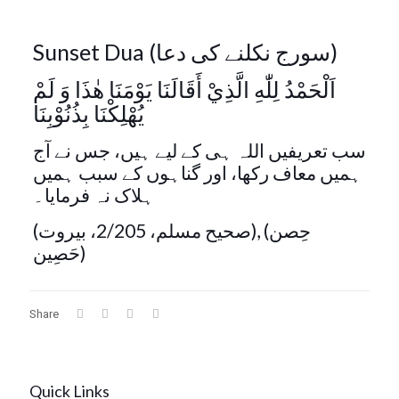
Sunset Dua (سورج نکلنے کی دعا)
اَلْحَمْدُ لِلّٰهِ الَّذِيْ أَقَالَنَا يَوْمَنَا هٰذَا وَ لَمْ
يُهْلِكْنَا بِذُنُوْبِنَا
سب تعریفیں اللہ ہی کے لیے ہیں، جس نے آج
ہمیں معاف رکھا، اور گناہوں کے سبب ہمیں
ہلاک نہ فرمایا۔
(صحيح مسلم، 2/205، بيروت), (حِصن
حَصِین)
Share
Quick Links