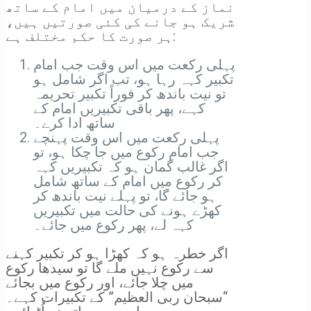
نماز کے درمیان میں امام کے ساتھ
شریک ہو جانے کی کئی صورتیں ہیں،
ہر صورت کا حکم مختلف ہے:
پہلی رکعت میں اس وقت جب امام
تکبیر کہہ رہا ہو، تب اگر شامل ہو
تو نیت باندھ کر فوراً تکبیر تحریمہ
کہے، پھر باقی تکبیریں امام کے
ساتھ ادا کرے۔
پہلی رکعت میں اس وقت پہنچے
جب امام رکوع میں جا چکا ہو، تو
اگر غالب گمان ہو کہ تکبیریں کہہ
کر رکوع میں امام کے ساتھ شامل
ہو جائے گا، تو پہلے نیت باندھ کر
کھڑے ہونے کی حالت میں تکبیریں
کہہ لے، پھر رکوع میں جائے۔
اگر خطرہ ہو کہ کھڑا ہو کر تکبیر کہنے
سے رکوع نہیں ملے گا تو سیدھا رکوع
میں چلا جائے، اور رکوع میں بجائے
“سبحان ربی العظیم” کے تکبیرات کہے۔