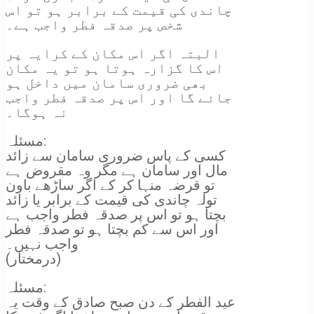
چاندی کی قیمت کے برابر ہو تو اس
شخص پر صدقہ فطر واجب ہے۔
البتہ اگر اس مکان کے کرایہ پر
اس کا گزارہ ہوتا ہو تو یہ مکان
بھی ضروری سامان میں داخل ہو
جائے گا اور اس پر صدقہ فطر واجب
نہ ہوگا۔
مسئلہ:
کسی کے پاس ضروری سامان سے زائد
مال اور سامان ہے مگر وہ مقروض ہے
تو قرضہ منہا کر کے اگر ساڑھے باون
تولہ چاندی کی قیمت کے برابر یا زائد
بچتا ہو تو اس پر صدقہ فطر واجب ہے
اور اس سے کم بچتا ہو تو صدقہ فطر
واجب نہیں۔
(درمختار)
مسئلہ:
عید الفطر کے دن صبح صادق کے وقت یہ