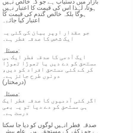
بازار میں دستیاب ہے جو کہ خالص نہیں
ہوتا، لہٰذا اس کی قیمت کا اعتبار نہیں
ہوگا بلکہ خالص گندم کی قیمت کا
اعتبار کیا جائے۔
جو مقدار اوپر بیان کی گئی یہ
ایک شخص کا صدقہ فطر ہے۔
مسئلہ:
ایک آدمی کا صدقہ فطر ایک ہی
مستحق کو دے دیں یا تھوڑا تھوڑا
کر کے کئی مستحق افراد کو دیں،
دونوں طرح جائز ہے۔
(درمختار)
مسئلہ:
اگر کئی آدمیوں کا صدقہ فطر ایک
ہی مستحق کو دے دیا تو یہ بھی
درست ہے۔
صدقہ فطر انہیں لوگوں کو دیا جا سکتا
ہے جو زکوٰۃ کے مستحق ہیں۔ عام پیشہ