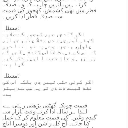
کرتے ہیں، انہیں چاہیے کہ وہ صدقہ
فطر میں بھی کشمش، کھجور کی قیمت
سے صدقہ فطر ادا کریں۔
مسئلہ:
اگر گندم، جو، کھجور کے علاوہ
کوئی اور چیز دی مثلاً چنا، جوار،
چاول، باجرہ وغیرہ تو اتنا دیں
کہ اس کی قیمت خالص گندم یا جو کے
برابر ہو جائے جتنا اوپر ذکر کیا
گیا ہے۔
مسئلہ:
اگر کوئی جنس نہیں دی بلکہ اس کی
نقد قیمت دے دی تو یہ سب سے بہتر
ہے۔
قیمت چونکہ گھٹتی بڑھتی رہتی ہے،
لہٰذا ہر سال ادا کرتے وقت بازار سے
گندم وغیرہ کی قیمت معلوم کر کے عمل
کیا جائے۔ آج کل راشن اور دوسرا اناج