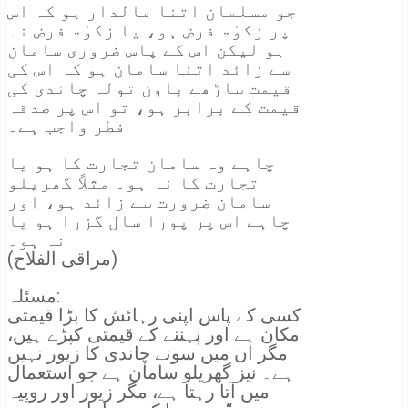
جو مسلمان اتنا مالدار ہو کہ اس
پر زکوٰۃ فرض ہو، یا زکوٰۃ فرض نہ
ہو لیکن اس کے پاس ضروری سامان
سے زائد اتنا سامان ہو کہ اس کی
قیمت ساڑھے باون تولہ چاندی کی
قیمت کے برابر ہو، تو اس پر صدقہ
فطر واجب ہے۔
چاہے وہ سامان تجارت کا ہو یا
تجارت کا نہ ہو۔ مثلاً گھریلو
سامان ضرورت سے زائد ہو، اور
چاہے اس پر پورا سال گزرا ہو یا
نہ ہو۔
(مراقی الفلاح)
مسئلہ:
کسی کے پاس اپنی رہائش کا بڑا قیمتی
مکان ہے اور پہننے کے قیمتی کپڑے ہیں،
مگر ان میں سونے چاندی کا زیور نہیں
ہے۔ نیز گھریلو سامان ہے جو استعمال
میں آتا رہتا ہے، مگر زیور اور روپیہ