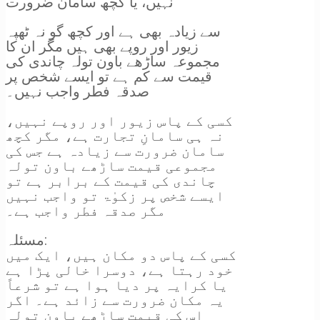
نہیں، یا کچھ سامان ضرورت “
سے زیادہ بھی ہے اور کچھ گو نہ ٹھپہ
زیور اور روپے بھی ہیں مگر ان کا
مجموعہ ساڑھے باون تولہ چاندی کی
قیمت سے کم ہے تو ایسے شخص پر
صدقہ فطر واجب نہیں۔
کسی کے پاس زیور اور روپے نہیں،
نہ ہی سامانِ تجارت ہے، مگر کچھ
سامان ضرورت سے زیادہ ہے جس کی
مجموعی قیمت ساڑھے باون تولہ
چاندی کی قیمت کے برابر ہے تو
ایسے شخص پر زکوٰۃ تو واجب نہیں
مگر صدقہ فطر واجب ہے۔
مسئلہ:
کسی کے پاس دو مکان ہیں، ایک میں
خود رہتا ہے، دوسرا خالی پڑا ہے
یا کرایہ پر دیا ہوا ہے تو شرعاً
یہ مکان ضرورت سے زائد ہے۔ اگر
اس کی قیمت ساڑھے باون تولہ