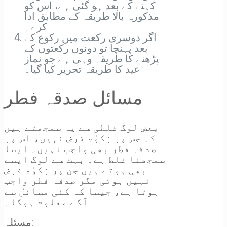
کہنے کے بعد ہو گئی ہے، اس کو
مذکورہ بالا طریقہ کے مطابق ادا
کرے۔
اگر دوسری رکعت میں رکوع کے
بعد پہنچا تو دونوں رکعتوں کے
پڑھنے کا طریقہ وہی ہے جو نماز
عید کا طریقہ تحریر کیا گیا۔
مسائل صدقہ فطر
بعض لوگ غلطی سے یہ سمجھتے ہیں
کہ جس پر زکوٰۃ فرض نہیں، اس پر
صدقہ فطر بھی واجب نہیں۔ ایسا
سمجھنا غلط ہے۔ بہت سے لوگ ایسے
بھی ہوتے ہیں جن پر زکوٰۃ فرض
نہیں ہوتی مگر صدقہ فطر واجب
ہوتا ہے، جیسا کہ کئی مسائل سے
آگے معلوم ہوگا۔
مسئلہ: