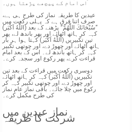
اس امام کے پیچھے پڑھتا ہوں۔
عیدین کا طریقہ نماز کی طرح ہی ہے،
صرف اتنا فرق ہے کہ پہلی رکعت میں
“سُبْحَانَكَ اللّٰهُمَّ” پڑھنے کے بعد (اللّٰهُ اَكْبَر)
کہہ کر ہاتھ اٹھائے اور پھر باندھ لے، پھر
تین تکبیریں (اللّٰهُ اَكْبَر) کہتا ہوا ہر بار
ہاتھ اٹھائے اور چھوڑ دے، اور چوتھی تکبیر
کہہ کر ہاتھ باندھ لے۔ اس کے بعد امام
قراءت کرے، پھر رکوع اور سجدہ کرے۔
دوسری رکعت میں قراءت کے بعد تین
تکبیریں (اللّٰهُ اَكْبَر) کہہ کر ہاتھ اٹھائے
اور چھوڑ دے، اور چوتھی تکبیر کہہ کر
رکوع میں چلا جائے۔ باقی نماز عام نماز
کی طرح مکمل کرے۔
نماز عیدین میں
شرکت کا طریقہ