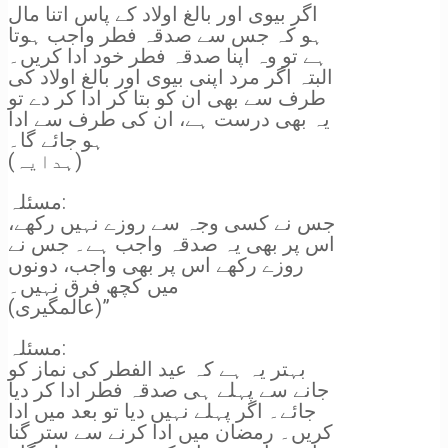
اگر بیوی اور بالغ اولاد کے پاس اتنا مال
ہو کہ جس سے صدقہ فطر واجب ہوتا
ہے تو وہ اپنا صدقہ فطر خود ادا کریں۔
البتہ اگر مرد اپنی بیوی اور بالغ اولاد کی
طرف سے بھی ان کو بتا کر ادا کر دے تو
یہ بھی درست ہے، ان کی طرف سے ادا
ہو جائے گا۔
(ہدایہ)
مسئلہ:
جس نے کسی وجہ سے روزے نہیں رکھے،
اس پر بھی یہ صدقہ واجب ہے۔ جس نے
روزے رکھے اس پر بھی واجب، دونوں
میں کچھ فرق نہیں۔
(عالمگیری)”
مسئلہ:
بہتر یہ ہے کہ عید الفطر کی نماز کو
جانے سے پہلے ہی صدقہ فطر ادا کر دیا
جائے۔ اگر پہلے نہیں دیا تو بعد میں ادا
کریں۔ رمضان میں ادا کرنے سے ستر گنا