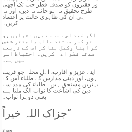
ور فقیروں کو صدقہ فطر جب تک اچھی
طرح تحقیق نہ ہو جائے نہ دیں، اور نہ
ہی ان کی ظاہری حالت پر اعتماد
کریں۔
اگر خود اس سلسلے میں دشواری ہو
تو کسی مستند عالم یا متقی شخص
کو اپنا وکیل بنا کر اس کے ذریعے
صدقہ فطر ادا کریں۔ احتیاط اسی
میں ہے۔
اپنے عزیز و اقارب، اہلِ محلہ جو غریب
ہوں، اور دینی مدارس کے طلباء اس کے
بہترین مستحق ہیں۔ طلباء کی مدد سے
دین کی اشاعت کا ثواب الگ ملتا ہے،
یعنی دوہرا ثواب۔
جزاک اللہ خیراً”
Share