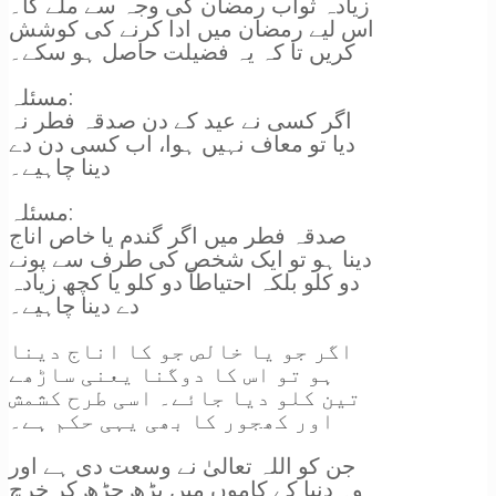
زیادہ ثواب رمضان کی وجہ سے ملے گا۔
اس لیے رمضان میں ادا کرنے کی کوشش
کریں تا کہ یہ فضیلت حاصل ہو سکے۔
مسئلہ:
اگر کسی نے عید کے دن صدقہ فطر نہ
دیا تو معاف نہیں ہوا، اب کسی دن دے
دینا چاہیے۔
مسئلہ:
صدقہ فطر میں اگر گندم یا خاص اناج
دینا ہو تو ایک شخص کی طرف سے پونے
دو کلو بلکہ احتیاطاً دو کلو یا کچھ زیادہ
دے دینا چاہیے۔
اگر جو یا خالص جو کا اناج دینا
ہو تو اس کا دوگنا یعنی ساڑھے
تین کلو دیا جائے۔ اسی طرح کشمش
اور کھجور کا بھی یہی حکم ہے۔
جن کو اللہ تعالیٰ نے وسعت دی ہے اور
وہ دنیا کے کاموں میں بڑھ چڑھ کر خرچ